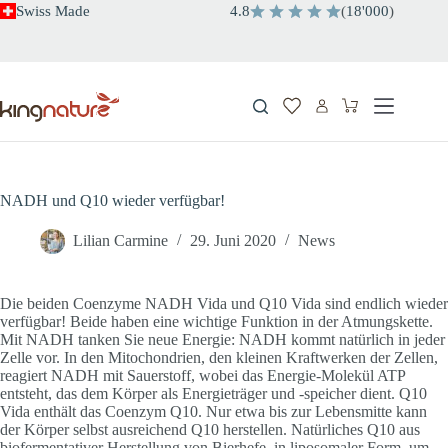
Zum
Swiss Made
4.8
(
18'000
)
Inhalt
springen
Warenkorb
NADH und Q10 wieder verfügbar!
Lilian Carmine
29. Juni 2020
News
Die beiden Coenzyme NADH Vida und Q10 Vida sind endlich wieder
verfügbar! Beide haben eine wichtige Funktion in der Atmungskette.
Mit NADH tanken Sie neue Energie: NADH kommt natürlich in jeder
Zelle vor. In den Mitochondrien, den kleinen Kraftwerken der Zellen,
reagiert NADH mit Sauerstoff, wobei das Energie-Molekül ATP
entsteht, das dem Körper als Energieträger und -speicher dient. Q10
Vida enthält das Coenzym Q10. Nur etwa bis zur Lebensmitte kann
der Körper selbst ausreichend Q10 herstellen. Natürliches Q10 aus
biofermentativer Herstellung von Bierhefe, in liposomaler Form, um