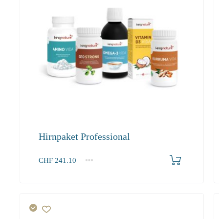
Hirnpaket Professional
Produkt bestellen
CHF
241.10
1+
241.10