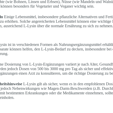
üchte (wie Bohnen, Linsen und Erbsen), Nüsse (wie Mandeln und Waln
können besonders für Vegetarier und Veganer wichtig sein.
ln
Einige Lebensmittel, insbesondere pflanzliche Alternativen und Ferti
 zu erhöhen. Solche angereicherten Lebensmittel können eine wichtige
n, ausreichend L-Lysin über die normale Ernährung zu sich zu nehmen
sin ist in verschiedenen Formen als Nahrungsergänzungsmittel erhältli
parate können helfen, den L-Lysin-Bedarf zu decken, insbesondere bei
rung.
e Dosierung von L-Lysin-Ergänzungen variiert je nach Alter, Gesundh
den jedoch Dosen von 500 bis 3000 mg pro Tag als sicher und effektiv
gänzungen einen Arzt zu konsultieren, um die richtige Dosierung zu b
eitshinweise
L-Lysin gilt als sicher, wenn es in den empfohlenen Do
jedoch Nebenwirkungen wie Magen-Darm-Beschwerden (z.B. Durchfa
mit bestimmten Erkrankungen oder die Medikamente einnehmen, sollt
einholen.