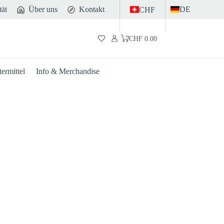
tät
Über uns
Kontakt
DE
CHF
CHF
0.00
Warenkorb
ermittel
Info & Merchandise
Darm
Sport