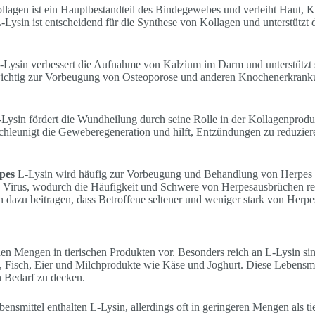
lagen ist ein Hauptbestandteil des Bindegewebes und verleiht Haut,
 L-Lysin ist entscheidend für die Synthese von Kollagen und unterstützt
Lysin verbessert die Aufnahme von Kalzium im Darm und unterstützt 
wichtig zur Vorbeugung von Osteoporose und anderen Knochenerkrank
Lysin fördert die Wundheilung durch seine Rolle in der Kollagenprodu
hleunigt die Geweberegeneration und hilft, Entzündungen zu reduziere
pes
L-Lysin wird häufig zur Vorbeugung und Behandlung von Herpes 
 Virus, wodurch die Häufigkeit und Schwere von Herpesausbrüchen re
azu beitragen, dass Betroffene seltener und weniger stark von Herpes
n Mengen in tierischen Produkten vor. Besonders reich an L-Lysin sin
), Fisch, Eier und Milchprodukte wie Käse und Joghurt. Diese Lebensmi
n Bedarf zu decken.
ensmittel enthalten L-Lysin, allerdings oft in geringeren Mengen als ti