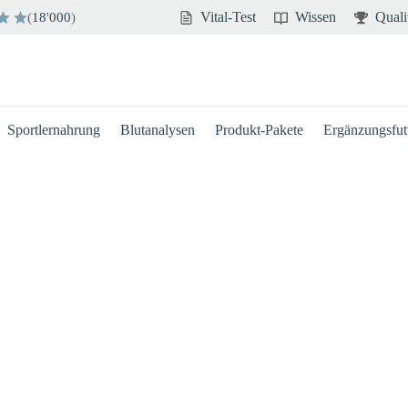
Vital-Test
Wissen
Quali
(
18
'
000
)
Sportlernahrung
Blutanalysen
Produkt-Pakete
Ergänzungsfutt
Hirn
Immun