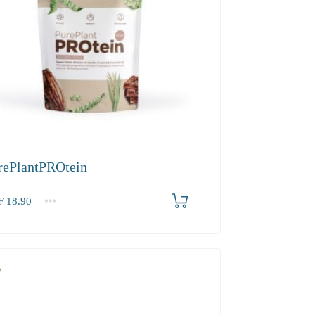
rePlantPROtein
F
18.90
2-3
4+
90
17.20
16.30