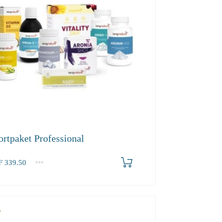
ortpaket Professional
F
339.50
.50