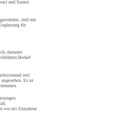
üsse) und Samen
gprodukte, sind mit
 Ergänzung für
.
ch, darunter
 erhöhtem Bedarf
eitszustand und
 angesehen. Es ist
estimmen.
sierungen
ll,
en vor der Einnahme