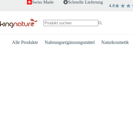
Zum
Swiss Made
Schnelle Lieferung
4.8
Inhalt
springen
Keine
Ergebnisse
Alle Produkte
Nahrungsergänzungsmittel
Naturkosmetik
Herz
Energie