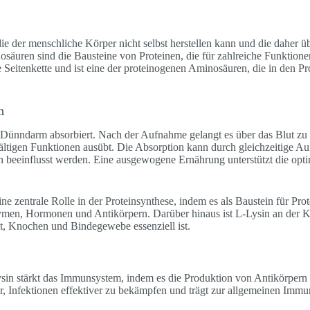
die der menschliche Körper nicht selbst herstellen kann und die daher 
säuren sind die Bausteine von Proteinen, die für zahlreiche Funktion
 Seitenkette und ist eine der proteinogenen Aminosäuren, die in den Pro
n
Dünndarm absorbiert. Nach der Aufnahme gelangt es über das Blut zu
ltigen Funktionen ausübt. Die Absorption kann durch gleichzeitige A
 beeinflusst werden. Eine ausgewogene Ernährung unterstützt die op
ne zentrale Rolle in der Proteinsynthese, indem es als Baustein für Prote
ymen, Hormonen und Antikörpern. Darüber hinaus ist L-Lysin an der 
ut, Knochen und Bindegewebe essenziell ist.
in stärkt das Immunsystem, indem es die Produktion von Antikörpern
r, Infektionen effektiver zu bekämpfen und trägt zur allgemeinen Imm