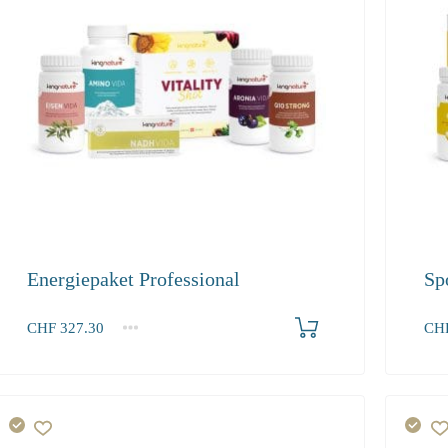
Energiepaket Professional
Sp
Produkt bestellen
CHF
327.30
CH
1+
1+
327.30
339