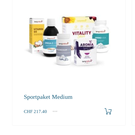
Sportpaket Medium
Produkt bestellen
CHF
217.40
1+
217.40