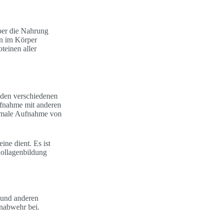
über die Nahrung
en im Körper
teinen aller
 den verschiedenen
ufnahme mit anderen
timale Aufnahme von
ine dient. Es ist
Kollagenbildung
 und anderen
unabwehr bei.