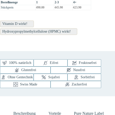
Bestellmenge
1
2-3
4+
Stückpreis
490.00
445.90
423.90
Vitamin D wirkt!
Hydroxypropylmethylcellulose (HPMC) wirkt!
100% natürlich
Eifrei
Fruktosefrei
Glutenfrei
Nussfrei
Ohne Gentechnik
Sojafrei
Sorbitfrei
Swiss Made
Zuckerfrei
Beschreibung
Vorteile
Pure Nature Label