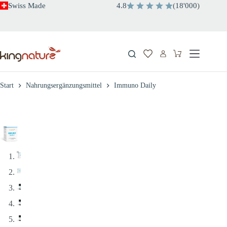
Zum
Swiss Made
4.8
(
18'000
)
Inhalt
springen
Warenkorb
Start
Nahrungsergänzungsmittel
Immuno Daily