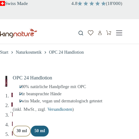
Zum
Swiss Made
4.8
(
18'000
)
Inhalt
springen
Warenkorb
Start
Naturkosmetik
OPC 24 Handlotion
OPC 24 Handlotion
100% natürliche Handpflege mit OPC
Für beanspruchte Hände
Swiss Made, vegan und dermatologisch getestet
(inkl. MwSt., zzgl.
Versandkosten
)
30 ml
50 ml