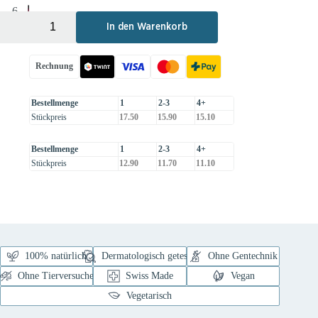
+
-
In den Warenkorb
Rechnung
Bestellmenge
1
2-3
4+
Stückpreis
17.50
15.90
15.10
Bestellmenge
1
2-3
4+
Stückpreis
12.90
11.70
11.10
100% natürlich
Dermatologisch getestet
Ohne Gentechnik
Ohne Tierversuche
Swiss Made
Vegan
Vegetarisch