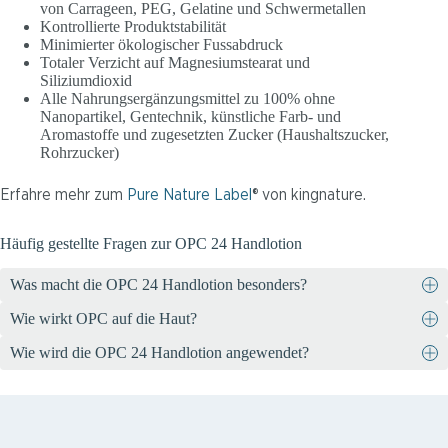
von Carrageen, PEG, Gelatine und Schwermetallen
Kontrollierte Produktstabilität
Minimierter ökologischer Fussabdruck
Totaler Verzicht auf Magnesiumstearat und
Siliziumdioxid
Alle Nahrungsergänzungsmittel zu 100% ohne
Nanopartikel, Gentechnik, künstliche Farb- und
Aromastoffe und zugesetzten Zucker (Haushaltszucker,
Rohrzucker)
Erfahre mehr zum
Pure Nature Label
® von kingnature.
Häufig gestellte Fragen zur OPC 24 Handlotion
Was macht die OPC 24 Handlotion besonders?
Wie wirkt OPC auf die Haut?
Die OPC 24 Handlotion von kingnature enthält antioxidatives OPC
aus Traubenkernextrakt und pflegende Inhaltsstoffe wie
Wie wird die OPC 24 Handlotion angewendet?
OPC schützt die Haut vor freien Radikalen und hilft, Kollagen zu
Aprikosenkernöl, Mangobutter und Macadamiaöl. Die Lotion zieht
reparieren, das durch oxidativen Stress beschädigt wurde. Es
schnell ein, ist vegan und wird in der Schweiz hergestellt.
Täglich bei Bedarf die Hände gut eincremen. Die Lotion zieht rasch
unterstützt die Wiederherstellung der Hautstruktur, wodurch die
ein und hinterlässt eine gut duftende Schutzschicht. Speziell in der
Haut an Spannkraft gewinnt und Falten geglättet werden,
trockenen Winterzeit befeuchtet sie die Hände wohltuend und
insbesondere bei reifer Haut.
rasch.