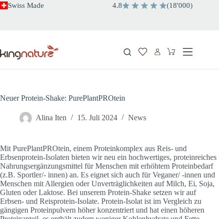
Zum
Swiss Made
4.8
(
18'000
)
Inhalt
springen
Warenkorb
Neuer Protein-Shake: PurePlantPROtein
Alina Iten
15. Juli 2024
News
Mit PurePlantPROtein, einem Proteinkomplex aus Reis- und
Erbsenprotein-Isolaten bieten wir neu ein hochwertiges, proteinreiches
Nahrungsergänzungsmittel für Menschen mit erhöhtem Proteinbedarf
(z.B. Sportler/- innen) an. Es eignet sich auch für Veganer/ -innen und
Menschen mit Allergien oder Unverträglichkeiten auf Milch, Ei, Soja,
Gluten oder Laktose. Bei unserem Protein-Shake setzen wir auf
Erbsen- und Reisprotein-Isolate. Protein-Isolat ist im Vergleich zu
gängigen Proteinpulvern höher konzentriert und hat einen höheren
Proteinanteil, es enthält zudem weniger Kohlenhydrate und Fette.