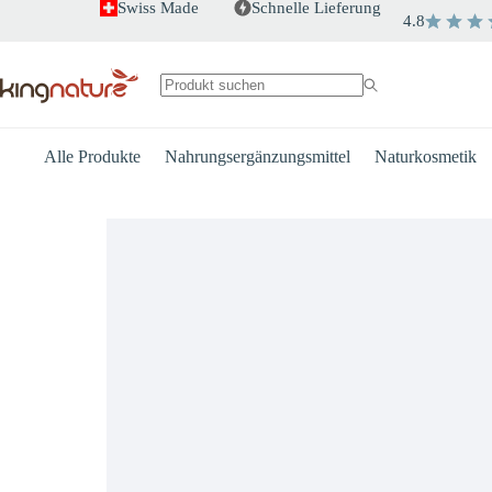
Zum
Swiss Made
Schnelle Lieferung
4.8
Inhalt
springen
Keine
Ergebnisse
Alle Produkte
Nahrungsergänzungsmittel
Naturkosmetik