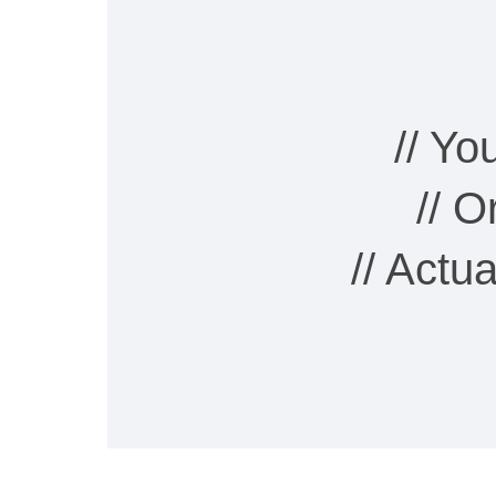
// Y
// 
// Actu