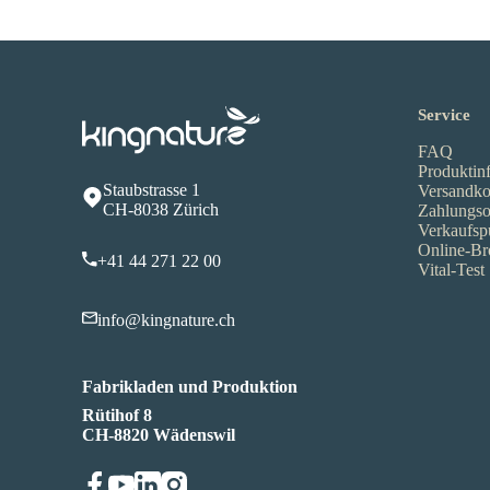
Service
FAQ
Produktin
Staubstrasse 1
Versandko
CH-8038 Zürich
Zahlungso
Verkaufsp
Online-Br
+41 44 271 22 00
Vital-Test
info@kingnature.ch
Fabrikladen und Produktion
Rütihof 8
CH-8820 Wädenswil