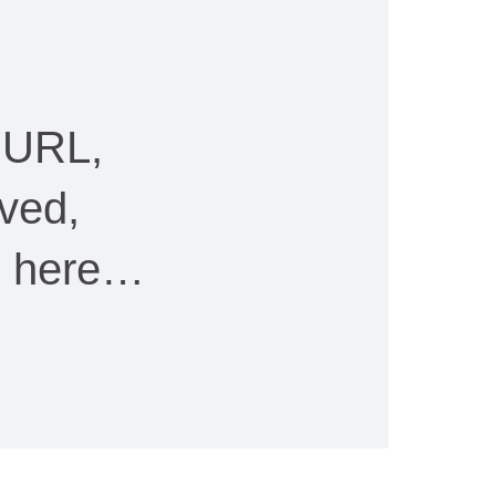
 URL,
ved,
ee here…