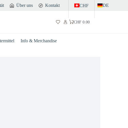
tät
Über uns
Kontakt
DE
CHF
CHF
0.00
Warenkorb
ermittel
Info & Merchandise