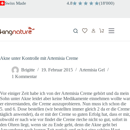
Zum
Swiss Made
4.8
(
18'000
)
Inhalt
springen
Warenkorb
Akne unter Kontrolle mit Artemisia Creme
Brigitte
19. Februar 2015
Artemisia Gel
1 Kommentar
Vor einiger Zeit habe ich von der Artemisia Creme gehört und da mein
Sohn unter Akne leidet aber keine Medikamente einnehmen wollte war
er einverstanden, die Creme auszuprobieren. Nun muss ich schon die
5. und 6. Dose bestellen (wir bestellten immer gleich 2 da er die Creme
täglich anwendet), da er mit der Creme so guten Erfolg hat, dass er mir,
obwohl er nach wie vor findet die Creme rieche nicht so gut, sofort in
den Ohren liegt, wenn sie zu Ende geht, denn die Akne geht bei
Anwendung nach kurzer Zeit zurück und er hat eine schöne Haut.