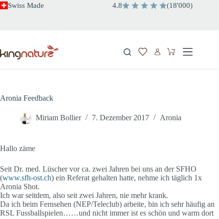
Zum
Swiss Made
4.8
(
18'000
)
Inhalt
springen
Warenkorb
Aronia Feedback
Miriam Bollier
7. Dezember 2017
Aronia
Hallo zäme
Seit Dr. med. Lüscher vor ca. zwei Jahren bei uns an der SFHO
(
www.sfh-ost.ch
) ein Referat gehalten hatte, nehme ich täglich 1x
Aronia Shot.
Ich war seitdem, also seit zwei Jahren, nie mehr krank.
Da ich beim Fernsehen (NEP/Teleclub) arbeite, bin ich sehr häufig an
RSL Fussballspielen……und nicht immer ist es schön und warm dort