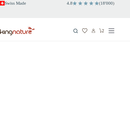
Zum
Swiss Made
4.8
(
18'000
)
Inhalt
springen
Warenkorb