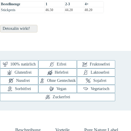
Bestellmenge
1
2-3
4+
Stückpreis
46.50
44.20
40.20
Detoxalin wirkt!
100% natürlich
Eifrei
Fruktosefrei
Glutenfrei
Hefefrei
Laktosefrei
Nussfrei
Ohne Gentechnik
Sojafrei
Sorbitfrei
Vegan
Vegetarisch
Zuckerfrei
Beschreibung
Vorteile
Pure Nature Label