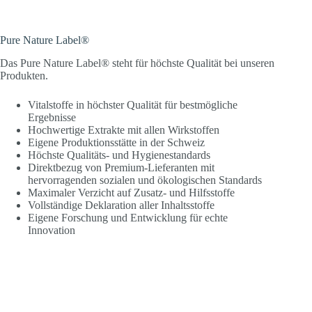
Pure Nature Label®
Das Pure Nature Label® steht für höchste Qualität bei unseren
Produkten.
Vitalstoffe in höchster Qualität für bestmögliche
Ergebnisse
Hochwertige Extrakte mit allen Wirkstoffen
Eigene Produktionsstätte in der Schweiz
Höchste Qualitäts- und Hygienestandards
Direktbezug von Premium-Lieferanten mit
hervorragenden sozialen und ökologischen Standards
Maximaler Verzicht auf Zusatz- und Hilfsstoffe
Vollständige Deklaration aller Inhaltsstoffe
Eigene Forschung und Entwicklung für echte
Innovation
Unabhängige Labortests
Überprüfung der Rohstoffe auf Mikrobiologie,
Pestizide, Schwermetalle und andere Toxine
Unsere veganen Kapselhüllen bestehen zu 100% aus
pflanzlicher Premium-Zellulose (HPMC) und sind frei
von Carrageen, PEG, Gelatine und Schwermetallen