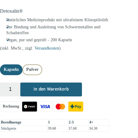
Detoxalin®
Natürliches Medizinprodukt mit ultrafeinem Klinoptilolith
Zur Bindung und Ausleitung von Schwermetallen und
Schadstoffen
Vegan, pur und geprüft - 200 Kapseln
(inkl. MwSt., zzgl.
Versandkosten
)
Kapseln
Pulver
+
-
In den Warenkorb
Rechnung
Bestellmenge
1
2-3
4+
Stückpreis
39.60
37.60
34.30