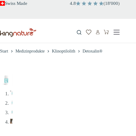
Zum
Swiss Made
4.8
(
18'000
)
Inhalt
springen
Warenkorb
Start
Medizinprodukte
Klinoptilolith
Detoxalin®