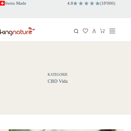
Zum
Swiss Made
4.8
(
18'000
)
Inhalt
springen
Warenkorb
KATEGORIE
CBD Vida