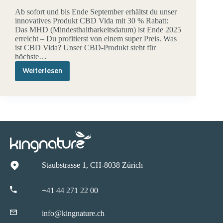
Ab sofort und bis Ende September erhältst du unser
innovatives Produkt CBD Vida mit 30 % Rabatt:
Das MHD (Mindesthaltbarkeitsdatum) ist Ende 2025
erreicht – Du profitierst von einem super Preis. Was
ist CBD Vida? Unser CBD-Produkt steht für
höchste…
Weiterlesen
Profitiere
jetzt
von
30%
Rabatt
auf
CBD
Vida
Staubstrasse 1, CH-8038 Zürich
+41 44 271 22 00
info@kingnature.ch