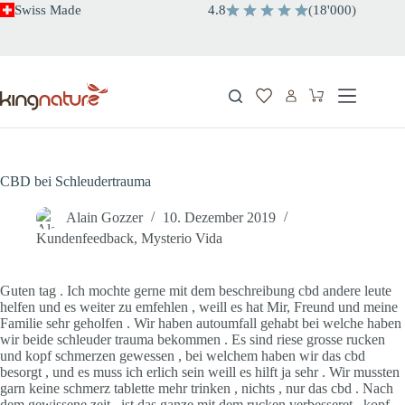
Zum
Swiss Made
4.8
(
18'000
)
Inhalt
springen
Warenkorb
CBD bei Schleudertrauma
Alain Gozzer
10. Dezember 2019
Kundenfeedback
,
Mysterio Vida
Guten tag . Ich mochte gerne mit dem beschreibung cbd andere leute
helfen und es weiter zu emfehlen , weill es hat Mir, Freund und meine
Familie sehr geholfen . Wir haben autoumfall gehabt bei welche haben
wir beide schleuder trauma bekommen . Es sind riese grosse rucken
und kopf schmerzen gewessen , bei welchem haben wir das cbd
besorgt , und es muss ich erlich sein weill es hilft ja sehr . Wir mussten
garn keine schmerz tablette mehr trinken , nichts , nur das cbd . Nach
dem gewissene zeit , ist das ganze mit dem rucken verbesseret , kopf