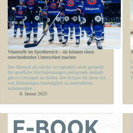
Vitalstoffe im Sportbereich – sie können einen
A
entscheidenden Unterschied machen
U
Der Mensch als solcher ist eigentlich nicht gemacht
e
für sportliche Höchstleistungen und gerade deshalb
n
gilt es Lösungen zu finden, den Körper für diese Art
V
von Belastungen bestmöglich zu unterstützen,
insbesondere…
8. Januar 2025