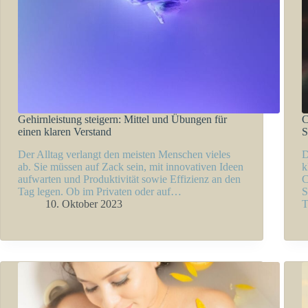
Gehirnleistung steigern: Mittel und Übungen für
C
einen klaren Verstand
S
Der Alltag verlangt den meisten Menschen vieles
D
ab. Sie müssen auf Zack sein, mit innovativen Ideen
k
aufwarten und Produktivität sowie Effizienz an den
C
Tag legen. Ob im Privaten oder auf…
S
10. Oktober 2023
T