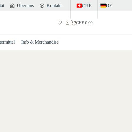
tät
Über uns
Kontakt
DE
CHF
CHF
0.00
Warenkorb
ermittel
Info & Merchandise