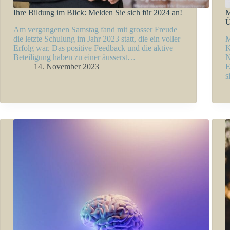
Ihre Bildung im Blick: Melden Sie sich für 2024 an!
M
Ü
Am vergangenen Samstag fand mit grosser Freude
die letzte Schulung im Jahr 2023 statt, die ein voller
M
Erfolg war. Das positive Feedback und die aktive
K
Beteiligung haben zu einer äusserst…
N
14. November 2023
E
s