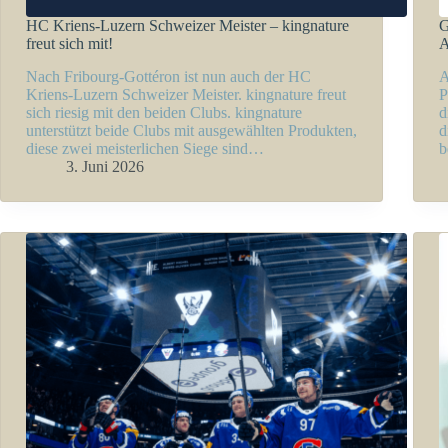
HC Kriens-Luzern Schweizer Meister – kingnature
G
freut sich mit!
A
Nach Fribourg-Gottéron ist nun auch der HC
A
Kriens-Luzern Schweizer Meister. kingnature freut
P
sich riesig mit den beiden Clubs. kingnature
d
unterstützt beide Clubs mit ausgewählten Produkten,
d
diese zwei meisterlichen Siege sind…
b
3. Juni 2026