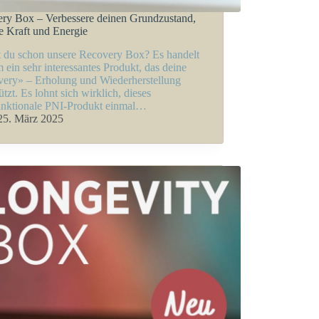
ry Box – Verbessere deinen Grundzustand,
e Kraft und Energie
 du schon unsere Recovery Box? Es handelt
m ein sehr interessantes Produkt, das deine
ery» – Erholung und Wiederherstellung
ützt. Es lohnt sich wirklich, dieses
unktionale PNI-Produkt einmal…
25. März 2025