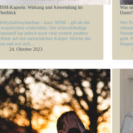
SM-Kapseln: Wirkung und Anwendung im
Was si
berblick
Darm?
ethylsulfonylmethan – kurz: MSM – gilt als der
Wer Pr
norpelschutz schlechthin. Der schwefelhaltige
oftmals
aturstoff hat jedoch noch viele weitere positive
Wunder
ffekte auf den menschlichen Körper. Welche das
geht. 
ind und wie sich…
Magen
24. Oktober 2023