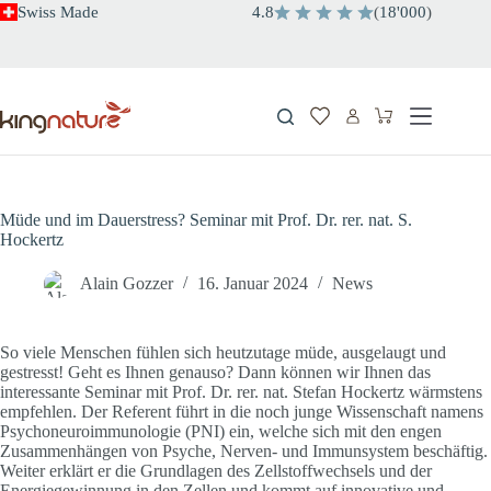
Zum
Swiss Made
4.8
(
18'000
)
Inhalt
springen
Warenkorb
Müde und im Dauerstress? Seminar mit Prof. Dr. rer. nat. S.
Hockertz
Alain Gozzer
16. Januar 2024
News
So viele Menschen fühlen sich heutzutage müde, ausgelaugt und
gestresst! Geht es Ihnen genauso? Dann können wir Ihnen das
interessante Seminar mit Prof. Dr. rer. nat. Stefan Hockertz wärmstens
empfehlen. Der Referent führt in die noch junge Wissenschaft namens
Psychoneuroimmunologie (PNI) ein, welche sich mit den engen
Zusammenhängen von Psyche, Nerven- und Immunsystem beschäftig.
Weiter erklärt er die Grundlagen des Zellstoffwechsels und der
Energiegewinnung in den Zellen und kommt auf innovative und