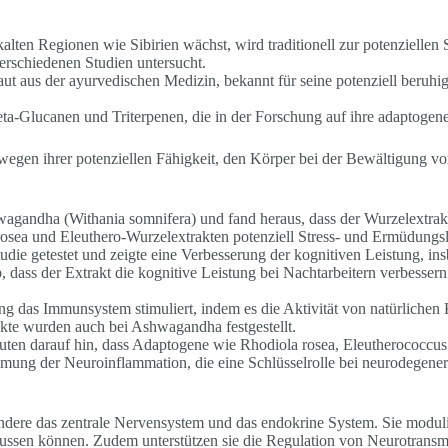
kalten Regionen wie Sibirien wächst, wird traditionell zur potenziell
erschiedenen Studien untersucht.
raut aus der ayurvedischen Medizin, bekannt für seine potenziell beruhi
eta-Glucanen und Triterpenen, die in der Forschung auf ihre adaptogen
wegen ihrer potenziellen Fähigkeit, den Körper bei der Bewältigung von
gandha (Withania somnifera) und fand heraus, dass der Wurzelextrakt 
rosea und Eleuthero-Wurzelextrakten potenziell Stress- und Ermüdungs
udie getestet und zeigte eine Verbesserung der kognitiven Leistung, in
dass der Extrakt die kognitive Leistung bei Nachtarbeitern verbessern 
ng das Immunsystem stimuliert, indem es die Aktivität von natürlichen 
kte wurden auch bei Ashwagandha festgestellt.
ten darauf hin, dass Adaptogene wie Rhodiola rosea, Eleutherococcus
mung der Neuroinflammation, die eine Schlüsselrolle bei neurodegener
ere das zentrale Nervensystem und das endokrine System. Sie modulier
n können. Zudem unterstützen sie die Regulation von Neurotransmit