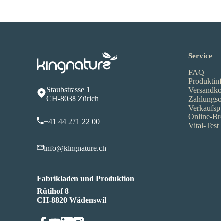
Service
FAQ
Produktin
Staubstrasse 1
Versandko
CH-8038 Zürich
Zahlungso
Verkaufsp
Online-Br
+41 44 271 22 00
Vital-Test
info@kingnature.ch
Fabrikladen und Produktion
Rütihof 8
CH-8820 Wädenswil