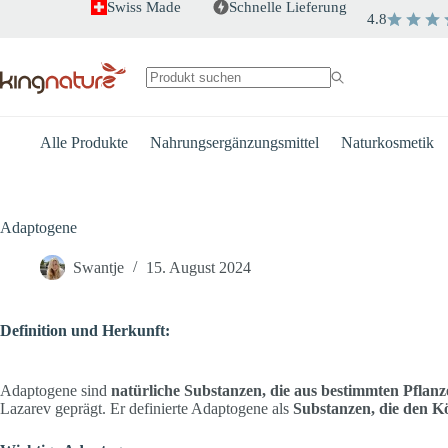
Zum
Swiss Made
Schnelle Lieferung
4.8
Inhalt
springen
Keine
Ergebnisse
Alle Produkte
Nahrungsergänzungsmittel
Naturkosmetik
Adaptogene
Swantje
15. August 2024
Definition und Herkunft:
Adaptogene sind
natürliche Substanzen, die aus bestimmten Pflan
Lazarev geprägt. Er definierte Adaptogene als
Substanzen, die den K