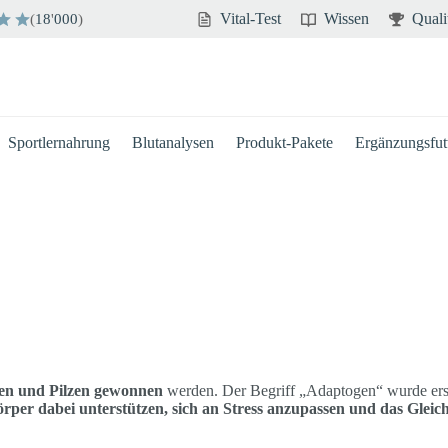
Vital-Test
Wissen
Quali
(
18
'
000
)
Sportlernahrung
Blutanalysen
Produkt-Pakete
Ergänzungsfutt
zen und Pilzen gewonnen
werden. Der Begriff „Adaptogen“ wurde erst
örper dabei unterstützen, sich an Stress anzupassen und das Glei