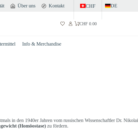
tät
Über uns
Kontakt
DE
CHF
CHF
0.00
Warenkorb
ermittel
Info & Merchandise
mals in den 1940er Jahren vom russischen Wissenschaftler Dr. Nikolai
chgewicht (Homöostase)
zu fördern.