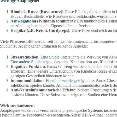
Wichtige Adaptogene:
Rhodiola Rosea (Rosenwurz):
Diese Pflanze, die vor allem in 
aktiven Bestandteile, wie Rosavine und Salidroside, wurden in v
Ashwagandha
(Withania somnifera):
Ein traditionelles Heilk
entzündungshemmende Eigenschaften aufweisen.
Heilpilze (z.B. Reishi, Cordyceps):
Diese Pilze sind reich an B
Viele Pflanzenstoffe werden seit Jahrzehnten untersucht, insbesondere 
Studien zu Adaptogenen umfassen folgende Aspekte:
Stressreduktion
:
Eine Studie
untersuchte die Wirkung von Ashwa
Eine andere Studie
zeigte, dass eine Kombination aus Rhodiola 
Kognitive Funktion
: Panax Ginseng wurde ebenfalls in einer St
erfordern. Eine weitere Untersuchung von Rhodiola Rosea ergab, 
geistigen Gesundheit hindeuten könnte.
Immunmodulation
:
Ebenfalls wurde gezeigt
, dass Panax Ginse
Infektionen spielen könnte. Ähnliche immunmodulatorische Effe
Anti-Neuroinflammatorische Effekte
: Neuere Forschungen deu
besitzen könnten. Diese Substanzen zeigten in Studien eine Hem
Wirkmechanismen:
Adaptogene wirken auf verschiedene physiologische Systeme, insbesond
Hypothalamus-Hypophysen-Nebennieren-Achse (HPA-Achse) beeinflusse