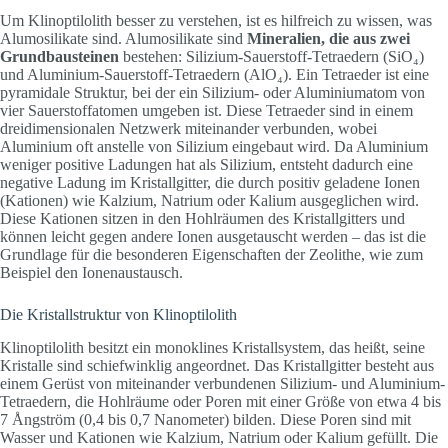
Um Klinoptilolith besser zu verstehen, ist es hilfreich zu wissen, was
Alumosilikate sind. Alumosilikate sind
Mineralien, die aus zwei
Grundbausteinen
bestehen: Silizium-Sauerstoff-Tetraedern (SiO₄)
und Aluminium-Sauerstoff-Tetraedern (AlO₄). Ein Tetraeder ist eine
pyramidale Struktur, bei der ein Silizium- oder Aluminiumatom von
vier Sauerstoffatomen umgeben ist. Diese Tetraeder sind in einem
dreidimensionalen Netzwerk miteinander verbunden, wobei
Aluminium oft anstelle von Silizium eingebaut wird. Da Aluminium
weniger positive Ladungen hat als Silizium, entsteht dadurch eine
negative Ladung im Kristallgitter, die durch positiv geladene Ionen
(Kationen) wie Kalzium, Natrium oder Kalium ausgeglichen wird.
Diese Kationen sitzen in den Hohlräumen des Kristallgitters und
können leicht gegen andere Ionen ausgetauscht werden – das ist die
Grundlage für die besonderen Eigenschaften der Zeolithe, wie zum
Beispiel den Ionenaustausch.
Die Kristallstruktur von Klinoptilolith
Klinoptilolith besitzt ein monoklines Kristallsystem, das heißt, seine
Kristalle sind schiefwinklig angeordnet. Das Kristallgitter besteht aus
einem Gerüst von miteinander verbundenen Silizium- und Aluminium-
Tetraedern, die Hohlräume oder Poren mit einer Größe von etwa 4 bis
7 Ångström (0,4 bis 0,7 Nanometer) bilden. Diese Poren sind mit
Wasser und Kationen wie Kalzium, Natrium oder Kalium gefüllt. Die