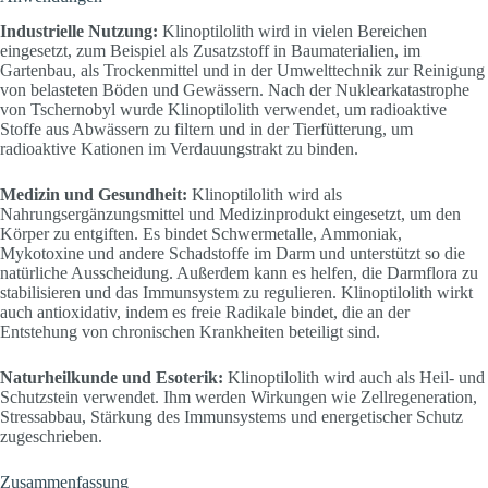
Industrielle Nutzung:
Klinoptilolith wird in vielen Bereichen
eingesetzt, zum Beispiel als Zusatzstoff in Baumaterialien, im
Gartenbau, als Trockenmittel und in der Umwelttechnik zur Reinigung
von belasteten Böden und Gewässern. Nach der Nuklearkatastrophe
von Tschernobyl wurde Klinoptilolith verwendet, um radioaktive
Stoffe aus Abwässern zu filtern und in der Tierfütterung, um
radioaktive Kationen im Verdauungstrakt zu binden.
Medizin und Gesundheit:
Klinoptilolith wird als
Nahrungsergänzungsmittel und Medizinprodukt eingesetzt, um den
Körper zu entgiften. Es bindet Schwermetalle, Ammoniak,
Mykotoxine und andere Schadstoffe im Darm und unterstützt so die
natürliche Ausscheidung. Außerdem kann es helfen, die Darmflora zu
stabilisieren und das Immunsystem zu regulieren. Klinoptilolith wirkt
auch antioxidativ, indem es freie Radikale bindet, die an der
Entstehung von chronischen Krankheiten beteiligt sind.
Naturheilkunde und Esoterik:
Klinoptilolith wird auch als Heil- und
Schutzstein verwendet. Ihm werden Wirkungen wie Zellregeneration,
Stressabbau, Stärkung des Immunsystems und energetischer Schutz
zugeschrieben.
Zusammenfassung