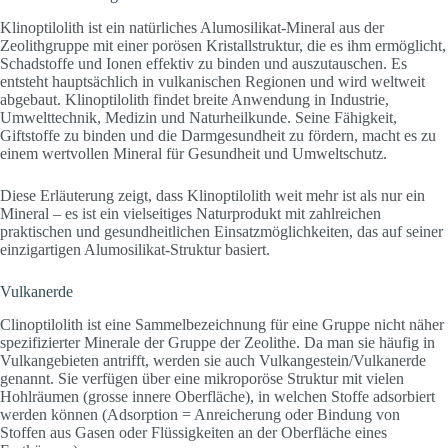
Klinoptilolith ist ein natürliches Alumosilikat-Mineral aus der
Zeolithgruppe mit einer porösen Kristallstruktur, die es ihm ermöglicht,
Schadstoffe und Ionen effektiv zu binden und auszutauschen. Es
entsteht hauptsächlich in vulkanischen Regionen und wird weltweit
abgebaut. Klinoptilolith findet breite Anwendung in Industrie,
Umwelttechnik, Medizin und Naturheilkunde. Seine Fähigkeit,
Giftstoffe zu binden und die Darmgesundheit zu fördern, macht es zu
einem wertvollen Mineral für Gesundheit und Umweltschutz.
Diese Erläuterung zeigt, dass Klinoptilolith weit mehr ist als nur ein
Mineral – es ist ein vielseitiges Naturprodukt mit zahlreichen
praktischen und gesundheitlichen Einsatzmöglichkeiten, das auf seiner
einzigartigen Alumosilikat-Struktur basiert.
Vulkanerde
Clinoptilolith ist eine Sammelbezeichnung für eine Gruppe nicht näher
spezifizierter Minerale der Gruppe der Zeolithe. Da man sie häufig in
Vulkangebieten antrifft, werden sie auch Vulkangestein/Vulkanerde
genannt. Sie verfügen über eine mikroporöse Struktur mit vielen
Hohlräumen (grosse innere Oberfläche), in welchen Stoffe adsorbiert
werden können (Adsorption = Anreicherung oder Bindung von
Stoffen aus Gasen oder Flüssigkeiten an der Oberfläche eines