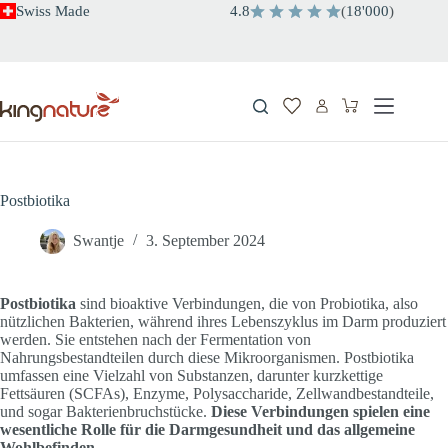
Zum
Swiss Made
4.8
(
18'000
)
Inhalt
springen
Warenkorb
Postbiotika
Swantje
3. September 2024
Postbiotika
sind bioaktive Verbindungen, die von Probiotika, also
nützlichen Bakterien, während ihres Lebenszyklus im Darm produziert
werden. Sie entstehen nach der Fermentation von
Nahrungsbestandteilen durch diese Mikroorganismen. Postbiotika
umfassen eine Vielzahl von Substanzen, darunter kurzkettige
Fettsäuren (SCFAs), Enzyme, Polysaccharide, Zellwandbestandteile,
und sogar Bakterienbruchstücke.
Diese Verbindungen spielen eine
wesentliche Rolle für die Darmgesundheit und das allgemeine
Wohlbefinden
.