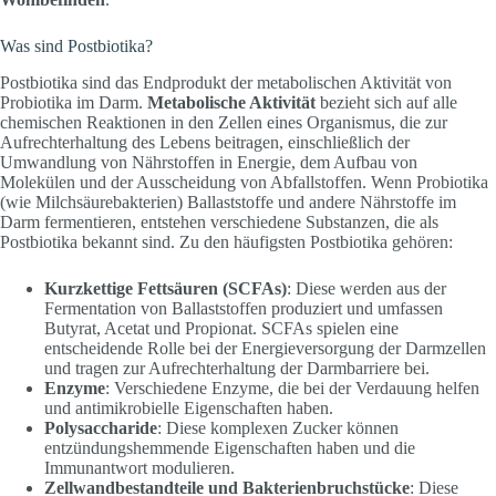
Was sind Postbiotika?
Postbiotika sind das Endprodukt der metabolischen Aktivität von
Probiotika im Darm.
Metabolische Aktivität
bezieht sich auf alle
chemischen Reaktionen in den Zellen eines Organismus, die zur
Aufrechterhaltung des Lebens beitragen, einschließlich der
Umwandlung von Nährstoffen in Energie, dem Aufbau von
Molekülen und der Ausscheidung von Abfallstoffen. Wenn Probiotika
(wie Milchsäurebakterien) Ballaststoffe und andere Nährstoffe im
Darm fermentieren, entstehen verschiedene Substanzen, die als
Postbiotika bekannt sind. Zu den häufigsten Postbiotika gehören:
Kurzkettige Fettsäuren (SCFAs)
: Diese werden aus der
Fermentation von Ballaststoffen produziert und umfassen
Butyrat, Acetat und Propionat. SCFAs spielen eine
entscheidende Rolle bei der Energieversorgung der Darmzellen
und tragen zur Aufrechterhaltung der Darmbarriere bei.
Enzyme
: Verschiedene Enzyme, die bei der Verdauung helfen
und antimikrobielle Eigenschaften haben.
Polysaccharide
: Diese komplexen Zucker können
entzündungshemmende Eigenschaften haben und die
Immunantwort modulieren.
Zellwandbestandteile und Bakterienbruchstücke
: Diese