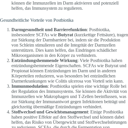
können die Immunzellen im Darm aktivieren und potenziell
helfen, das Immunsystem zu regulieren.
Gesundheitliche Vorteile von Postbiotika
Darmgesundheit und Barrierefunktion
: Postbiotika,
insbesondere SCFAs wie
Butyrat
(kurzkettige Fettsäure), tragen
zur Stärkung der Darmbarriere bei, indem sie die Produktion
von Schleim stimulieren und die Integrität der Darmzellen
unterstützen. Dies kann helfen, das Eindringen schädlicher
Mikroorganismen in den Körper zu verhindern.
Entzündungshemmende Wirkung
: Viele Postbiotika haben
entzündungshemmende Eigenschaften. SCFAs wie Butyrat und
Propionat können Entzündungen im Darm und in anderen
Körperteilen reduzieren, was besonders bei entzündlichen
Darmerkrankungen wie Colitis ulcerosa von Vorteil sein kann.
Immunmodulation
: Postbiotika spielen eine wichtige Rolle bei
der Regulation des Immunsystems. Sie können die Aktivität von
Immunzellen wie Makrophagen und T-Zellen beeinflussen, was
zur Stärkung der Immunantwort gegen Infektionen beiträgt und
gleichzeitig übermäßige Entzündungen verhindert.
Stoffwechsel und Gewichtsmanagement
: Einige Postbiotika
haben positive Effekte auf den Stoffwechsel und können dabei
helfen, das Risiko von Übergewicht und Stoffwechselstörungen
zu reduzieren. SCFAs, die durch die Fermentation von