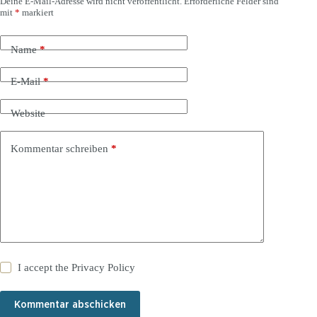
Deine E-Mail-Adresse wird nicht veröffentlicht.
Erforderliche Felder sind
mit
*
markiert
Name
*
E-Mail
*
Website
Kommentar schreiben
*
I accept the
Privacy Policy
Kommentar abschicken