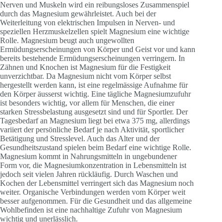
Nerven und Muskeln wird ein reibungsloses Zusammenspiel
durch das Magnesium gewährleistet. Auch bei der
Weiterleitung von elektrischen Impulsen in Nerven- und
speziellen Herzmuskelzellen spielt Magnesium eine wichtige
Rolle. Magnesium beugt auch ungewollten
Ermüdungserscheinungen von Körper und Geist vor und kann
bereits bestehende Ermüdungserscheinungen verringern. In
Zähnen und Knochen ist Magnesium für die Festigkeit
unverzichtbar. Da Magnesium nicht vom Körper selbst
hergestellt werden kann, ist eine regelmässige Aufnahme für
den Körper äusserst wichtig. Eine tägliche Magnesiumzufuhr
ist besonders wichtig, vor allem für Menschen, die einer
starken Stressbelastung ausgesetzt sind und für Sportler. Der
Tagesbedarf an Magnesium liegt bei etwa 375 mg, allerdings
variiert der persönliche Bedarf je nach Aktivität, sportlicher
Betätigung und Stresslevel. Auch das Alter und der
Gesundheitszustand spielen beim Bedarf eine wichtige Rolle.
Magnesium kommt in Nahrungsmitteln in ungebundener
Form vor, die Magnesiumkonzentration in Lebensmitteln ist
jedoch seit vielen Jahren rückläufig. Durch Waschen und
Kochen der Lebensmittel verringert sich das Magnesium noch
weiter. Organische Verbindungen werden vom Körper weit
besser aufgenommen. Für die Gesundheit und das allgemeine
Wohlbefinden ist eine nachhaltige Zufuhr von Magnesium
wichtig und unerlässlich.