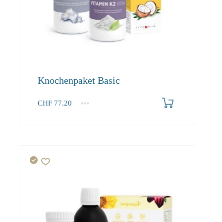
Knochenpaket Basic
CHF
77.20
1+
77.20