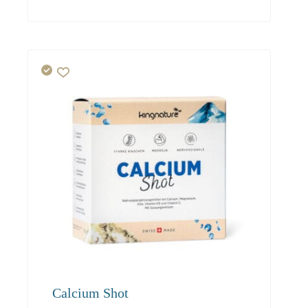
119.00
108.30
102.90
Calcium Shot