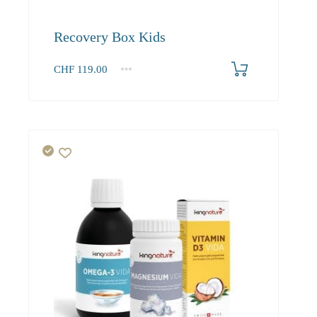
Recovery Box Kids
CHF
119.00
1
2-3
4+
119.00
108.30
102.90