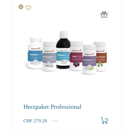
Herzpaket Professional
CHF
279.20
1+
279.20