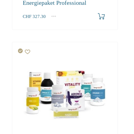
Energiepaket Professional
CHF
327.30
1+
327.30