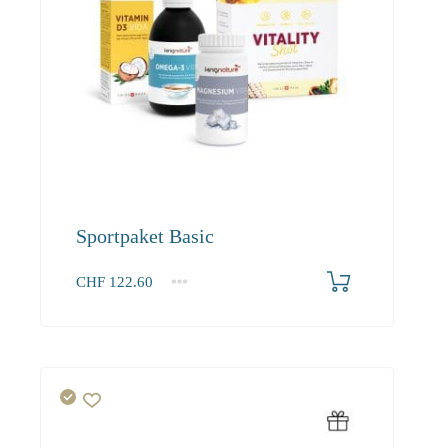
Sportpaket Basic
CHF
122.60
1+
122.60