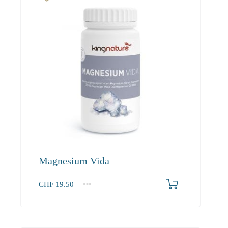
Magnesium Vida
CHF
19.50
1
2-3
4+
19.50
18.50
17.60