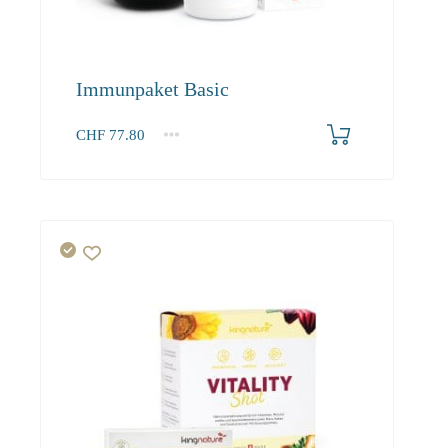
Immunpaket Basic
CHF
77.80
1+
77.80