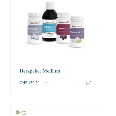
Herzpaket Medium
CHF
150.70
1+
150.70