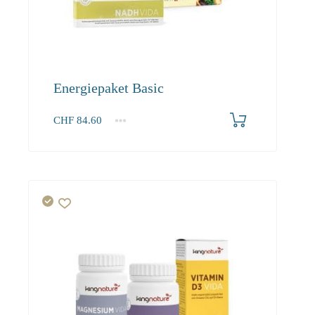
Energiepaket Basic
CHF
84.60
1+
84.60