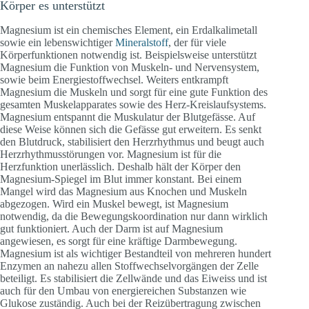
Körper es unterstützt
Magnesium ist ein chemisches Element, ein Erdalkalimetall
sowie ein lebenswichtiger
Mineralstoff
, der für viele
Körperfunktionen notwendig ist. Beispielsweise unterstützt
Magnesium die Funktion von Muskeln- und Nervensystem,
sowie beim Energiestoffwechsel. Weiters entkrampft
Magnesium die Muskeln und sorgt für eine gute Funktion des
gesamten Muskelapparates sowie des Herz-Kreislaufsystems.
Magnesium entspannt die Muskulatur der Blutgefässe. Auf
diese Weise können sich die Gefässe gut erweitern. Es senkt
den Blutdruck, stabilisiert den Herzrhythmus und beugt auch
Herzrhythmusstörungen vor. Magnesium ist für die
Herzfunktion unerlässlich. Deshalb hält der Körper den
Magnesium-Spiegel im Blut immer konstant. Bei einem
Mangel wird das Magnesium aus Knochen und Muskeln
abgezogen. Wird ein Muskel bewegt, ist Magnesium
notwendig, da die Bewegungskoordination nur dann wirklich
gut funktioniert. Auch der Darm ist auf Magnesium
angewiesen, es sorgt für eine kräftige Darmbewegung.
Magnesium ist als wichtiger Bestandteil von mehreren hundert
Enzymen an nahezu allen Stoffwechselvorgängen der Zelle
beteiligt. Es stabilisiert die Zellwände und das Eiweiss und ist
auch für den Umbau von energiereichen Substanzen wie
Glukose zuständig. Auch bei der Reizübertragung zwischen