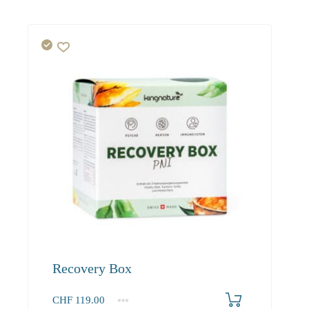
Recovery Box
CHF
119.00
1
2-3
4+