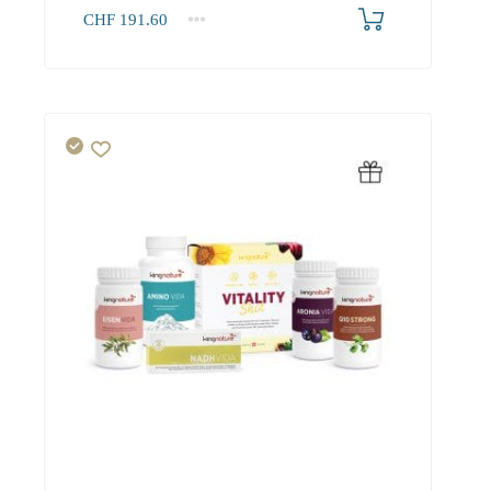
CHF
191.60
1+
191.60