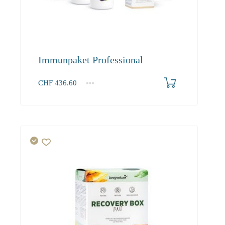
Immunpaket Professional
CHF
436.60
1+
436.60