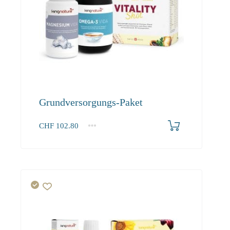
Grundversorgungs-Paket
CHF
102.80
1+
102.80