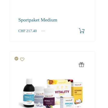
Sportpaket Medium
CHF
217.40
1+
217.40