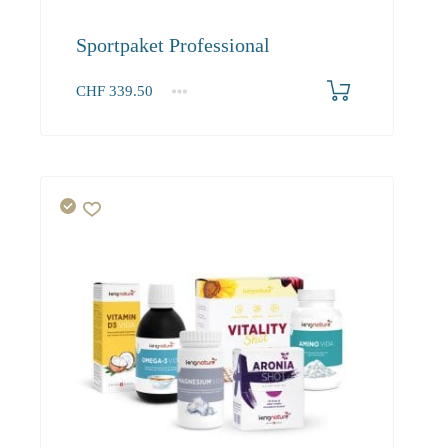
Sportpaket Professional
CHF
339.50
1+
339.50