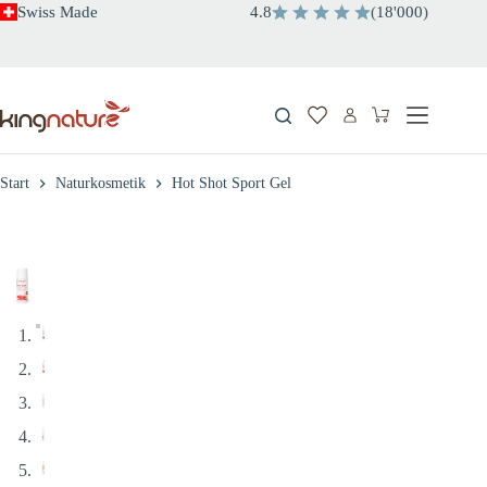
Zum
Swiss Made
4.8
(
18'000
)
Inhalt
springen
Warenkorb
Start
Naturkosmetik
Hot Shot Sport Gel