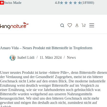
Zum
Swiss Made
4.8
(
18'000
)
Inhalt
springen
Warenkorb
Amaro Vida – Neues Produkt mit Bitterstoffe in Tropfenform
Isabel Lüdi
11. März 2024
News
Unser neustes Produkt ist keine «bittere Pille», denn Bitterstoffe dienen
der Verdauung und der Gesundheit! Zugegeben, meist ist ein bitterer
Geschmack nicht Liebe auf den ersten Blick. Die moderne industrielle
Ernährung weist deutlich weniger Bitterstoffe auf im Vergleich zu
einer Ernährung, wie sie vor Jahrhunderten noch gebräuchlich war.
Bitterstoffe wurden weitgehend aus unseren Nahrungsmitteln
herausgezüchtet. Wir sind uns den bitteren Geschmack nicht mehr
gewohnt und mögen ihn deshalb auch nicht, zumindest nicht auf
Anhieb.