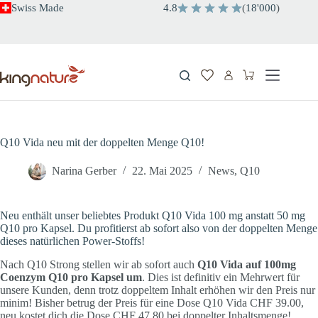
Zum
Swiss Made
4.8
(
18'000
)
Inhalt
springen
Warenkorb
Q10 Vida neu mit der doppelten Menge Q10!
Narina Gerber
22. Mai 2025
News
,
Q10
Neu enthält unser beliebtes Produkt Q10 Vida 100 mg anstatt 50 mg
Q10 pro Kapsel. Du profitierst ab sofort also von der doppelten Menge
dieses natürlichen Power-Stoffs!
Nach Q10 Strong stellen wir ab sofort auch
Q10 Vida auf 100mg
Coenzym Q10 pro Kapsel um
. Dies ist definitiv ein Mehrwert für
unsere Kunden, denn trotz doppeltem Inhalt erhöhen wir den Preis nur
minim! Bisher betrug der Preis für eine Dose Q10 Vida CHF 39.00,
neu kostet dich die Dose CHF 47.80 bei doppelter Inhaltsmenge!