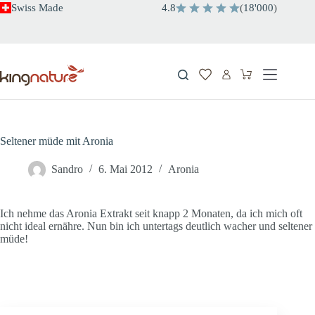
Zum
Swiss Made
4.8
(
18'000
)
Inhalt
springen
Warenkorb
Seltener müde mit Aronia
Sandro
6. Mai 2012
Aronia
Ich nehme das Aronia Extrakt seit knapp 2 Monaten, da ich mich oft
nicht ideal ernähre. Nun bin ich untertags deutlich wacher und seltener
müde!