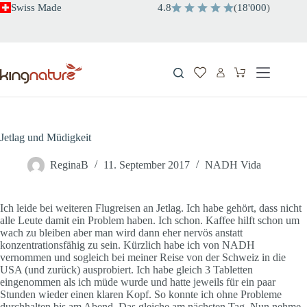
Zum
Swiss Made
4.8
(
18'000
)
Inhalt
springen
Warenkorb
Jetlag und Müdigkeit
ReginaB
11. September 2017
NADH Vida
Ich leide bei weiteren Flugreisen an Jetlag. Ich habe gehört, dass nicht
alle Leute damit ein Problem haben. Ich schon. Kaffee hilft schon um
wach zu bleiben aber man wird dann eher nervös anstatt
konzentrationsfähig zu sein. Kürzlich habe ich von NADH
vernommen und sogleich bei meiner Reise von der Schweiz in die
USA (und zurück) ausprobiert. Ich habe gleich 3 Tabletten
eingenommen als ich müde wurde und hatte jeweils für ein paar
Stunden wieder einen klaren Kopf. So konnte ich ohne Probleme
durchhalten bis am Abend. Das gleiche am nächsten Tag. Nun nehme