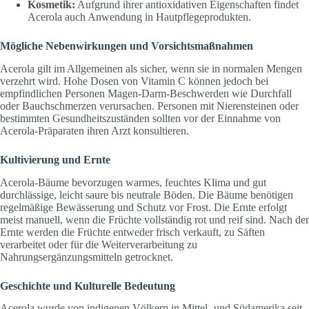
Kosmetik:
Aufgrund ihrer antioxidativen Eigenschaften findet
Acerola auch Anwendung in Hautpflegeprodukten.
Mögliche Nebenwirkungen und Vorsichtsmaßnahmen
Acerola gilt im Allgemeinen als sicher, wenn sie in normalen Mengen
verzehrt wird. Hohe Dosen von Vitamin C können jedoch bei
empfindlichen Personen Magen-Darm-Beschwerden wie Durchfall
oder Bauchschmerzen verursachen. Personen mit Nierensteinen oder
bestimmten Gesundheitszuständen sollten vor der Einnahme von
Acerola-Präparaten ihren Arzt konsultieren.
Kultivierung und Ernte
Acerola-Bäume bevorzugen warmes, feuchtes Klima und gut
durchlässige, leicht saure bis neutrale Böden. Die Bäume benötigen
regelmäßige Bewässerung und Schutz vor Frost. Die Ernte erfolgt
meist manuell, wenn die Früchte vollständig rot und reif sind. Nach der
Ernte werden die Früchte entweder frisch verkauft, zu Säften
verarbeitet oder für die Weiterverarbeitung zu
Nahrungsergänzungsmitteln getrocknet.
Geschichte und Kulturelle Bedeutung
Acerola wurde von indigenen Völkern in Mittel- und Südamerika seit