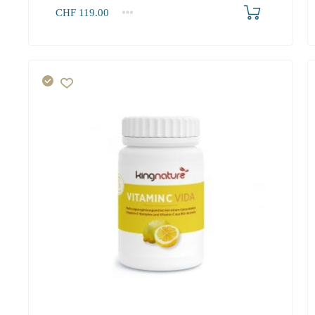
Produkt bestellen
CHF
119.00
1
2-3
4+
119.00
108.30
102.90