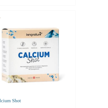
00
53.70
51.00
lcium Shot