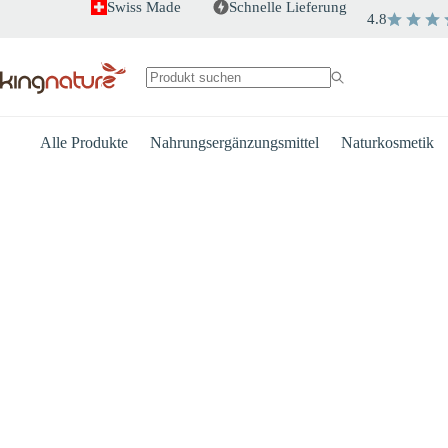
Zum
Swiss Made
Schnelle Lieferung
4.8
Inhalt
springen
Keine
Ergebnisse
Alle Produkte
Nahrungsergänzungsmittel
Naturkosmetik
Herz
Energie