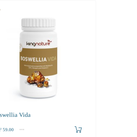
swellia Vida
F
59.00
2-3
4+