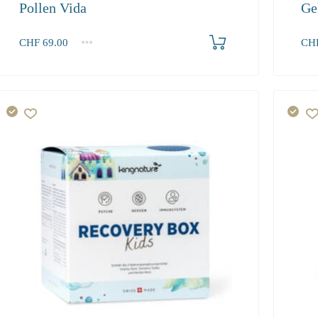
Pollen Vida
Ge
Produkt bestellen
CHF
69.00
CH
1
2-3
4+
1+
69.00
62.80
59.70
88.