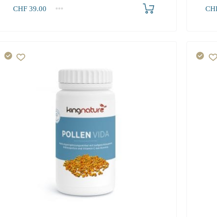
Produkt bestellen
CHF
39.00
CH
1
2-3
4+
1
39.00
37.10
36.00
24.