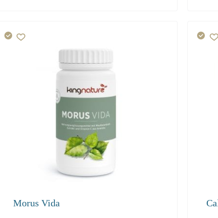
119.50
108.70
103.30
59.
Morus Vida
Ca