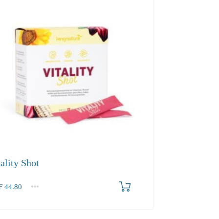
ality Shot
F
44.80
2-3
4+
80
40.30
37.90