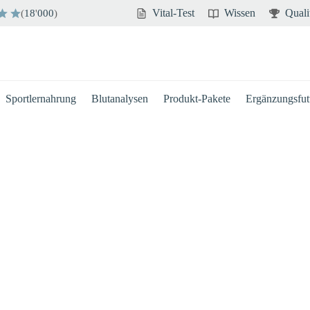
Vital-Test
Wissen
Quali
(
18
'
000
)
Sportlernahrung
Blutanalysen
Produkt-Pakete
Ergänzungsfutt
Hirn
Immun