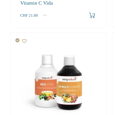
Vitamin C Vida
Produkt bestellen
CHF
21.80
1
2-3
4+
21.80
20.70
18.90