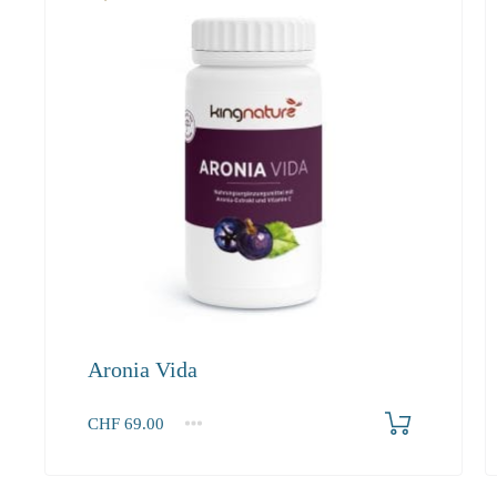
Aronia Vida
Produkt bestellen
CHF
69.00
1
2-3
4+
69.00
65.60
63.60