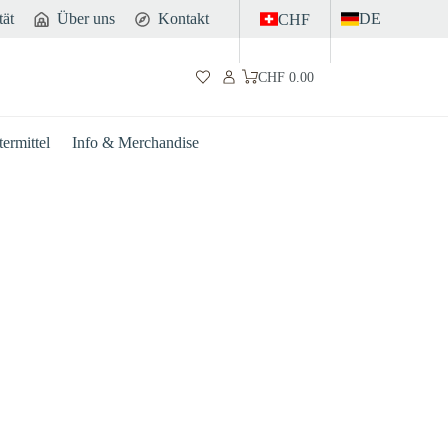
tät
Über uns
Kontakt
DE
CHF
CHF
0.00
Warenkorb
ermittel
Info & Merchandise
Darm
Sport