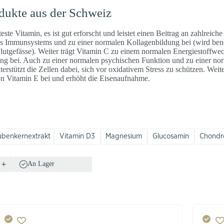
dukte aus der Schweiz
ste Vitamin, es ist gut erforscht und leistet einen Beitrag an zahlreich
des Immunsystems und zu einer normalen Kollagenbildung bei (wird ben
utgefässe). Weiter trägt Vitamin C zu einem normalen Energiestoffwec
g bei. Auch zu einer normalen psychischen Funktion und zu einer no
erstützt die Zellen dabei, sich vor oxidativem Stress zu schützen. Weite
on Vitamin E bei und erhöht die Eisenaufnahme.
ubenkernextrakt
Vitamin D3
Magnesium
Glucosamin
Chondro
An Lager