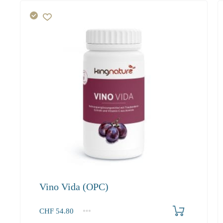
Vino Vida (OPC)
Produkt bestellen
CHF
54.80
1
2-3
4+