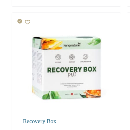
54.80
52.00
50.50
Recovery Box