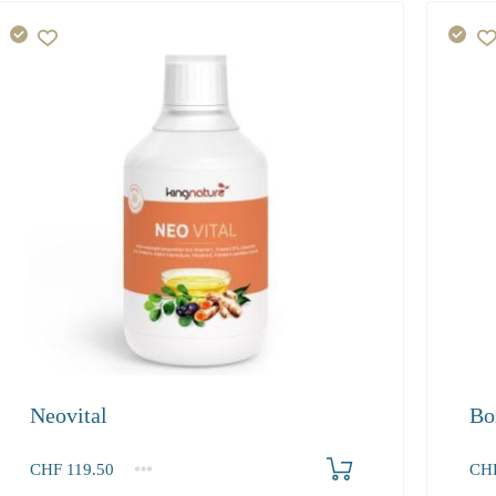
Neovital
Bo
Produkt bestellen
CHF
119.50
CH
1
2-3
4+
1