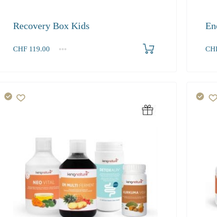
Recovery Box Kids
En
Produkt bestellen
CHF
119.00
CH
1
2-3
4+
1+
119.00
108.30
102.90
84.