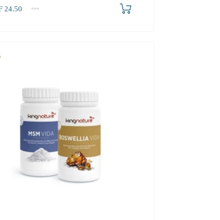
F
24.50
2-3
4+
50
22.50
21.40