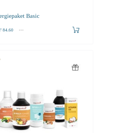
ergiepaket Basic
F
84.60
60