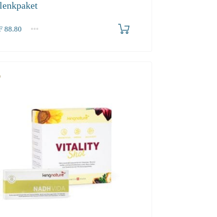
lenkpaket
F
88.80
80