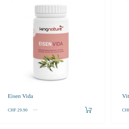
Eisen Vida
Vit
Produkt bestellen
CHF
29.90
CH
1
2-3
4+
1
29.90
27.50
26.10
44.