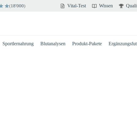
Vital-Test
Wissen
Quali
(
18
'
000
)
Sportlernahrung
Blutanalysen
Produkt-Pakete
Ergänzungsfutt
Hirn
Immun