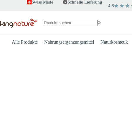
Zum
Swiss Made
Schnelle Lieferung
4.8
Inhalt
springen
Keine
Ergebnisse
Alle Produkte
Nahrungsergänzungsmittel
Naturkosmetik
Herz
Energie