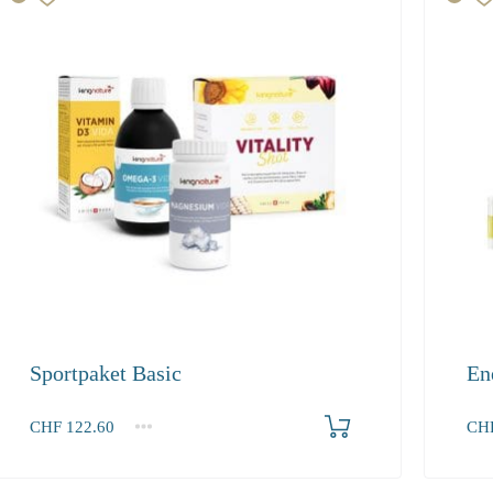
Sportpaket Basic
En
Produkt bestellen
CHF
122.60
CH
1+
1+
122.60
247