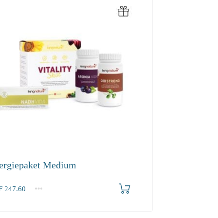
ergiepaket Medium
F
247.60
.60