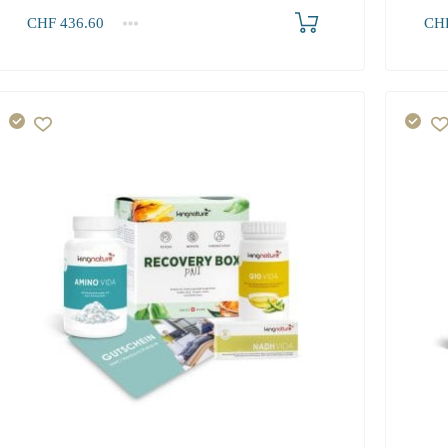
Produkt bestellen
CHF
436.60
CH
1+
436.60