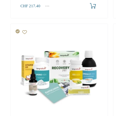
Produkt bestellen
CHF
217.40
1+
217.40