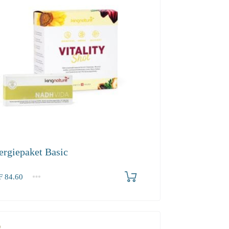
ergiepaket Basic
F
84.60
60