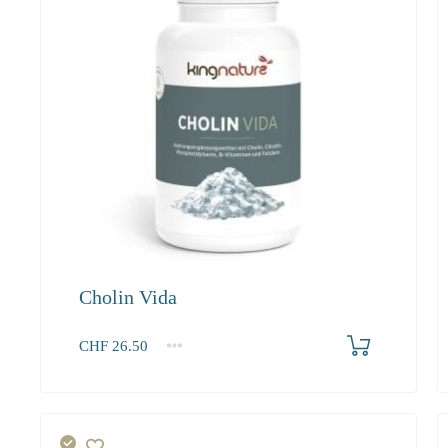
Cholin Vida
Produkt bestellen
CHF
26.50
1
2-3
4+
26.50
25.20
22.90