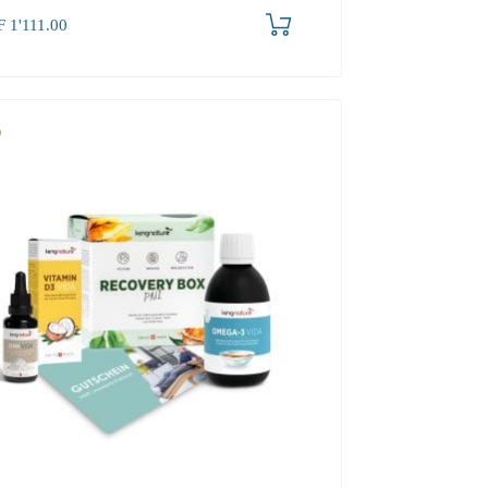
F
1'111.00