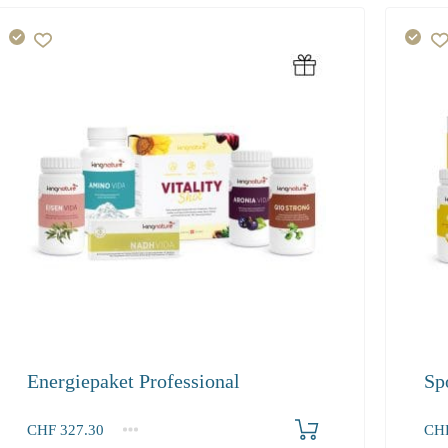
Energiepaket Professional
Sp
Produkt bestellen
CHF
327.30
CH
1+
1+