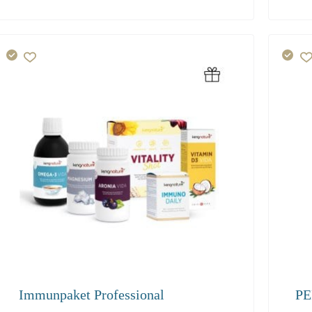
327.30
339
Immunpaket Professional
PE