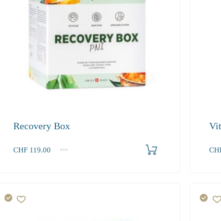
Recovery Box
Vi
Produkt bestellen
CHF
119.00
CH
1
2-3
4+
1
119.00
108.30
102.90
19.