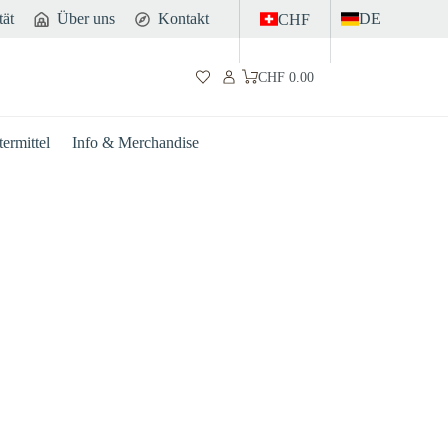
tät
Über uns
Kontakt
DE
CHF
CHF
0.00
Warenkorb
ermittel
Info & Merchandise
Darm
Sport