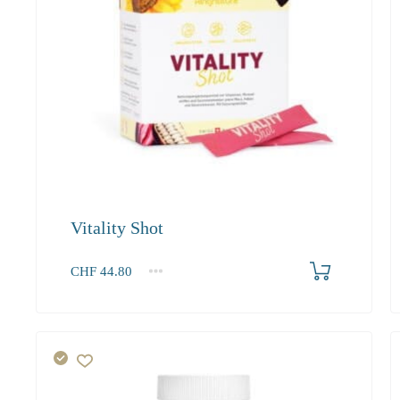
Vitality Shot
Produkt bestellen
CHF
44.80
1
2-3
4+
44.80
40.30
37.90