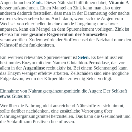
Augen brauchen
Zink
. Dieser Nährstoff hilft ihnen dabei,
Vitamin A
besser aufzunehmen. Einen Mangel an Zink kann man also unter
anderem dadurch feststellen, dass man in der Dämmerung oder nachts
extrem schwer sehen kann. Auch dann, wenn sich die Augen vom
Wechsel von einer hellen in eine dunkle Umgebung nur schwer
anpassen, kann ein Mangel an dem Spurenelement vorliegen. Zink ist
ebenso für eine
gesunde Regeneration der Sinneszellen
verantwortlich. Zudem würde der Stoffwechsel der Netzhaut ohne den
Nährstoff nicht funktionieren.
Ein weiteres relevantes Spurenelement ist
Selen
. Es beeinflusst ein
bestimmtes Enzym mit dem Namen Glutathion-Peroxidase, das vor
allem in der
Augenlinse
recht aktiv ist. Bei einem Selenmangel kann
das Enzym weniger effektiv arbeiten. Zellschäden sind eine mögliche
Folge davon, wenn der Körper über zu wenig Selen verfügt.
Einnahme von Nahrungsergänzungsmitteln die Augen: Der Sehkraft
etwas Gutes tun
Wer über die Nahrung nicht ausreichend Nährstoffe zu sich nimmt,
sollte darüber nachdenken, eine zusätzliche Versorgung über
Nahrungsergänzungsmittel herzustellen. Das kann die Gesundheit und
die Sehkraft zum Positiven beeinflussen.