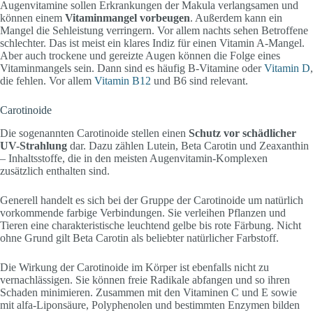
Augenvitamine sollen Erkrankungen der Makula verlangsamen und
können einem
Vitaminmangel vorbeugen
. Außerdem kann ein
Mangel die Sehleistung verringern. Vor allem nachts sehen Betroffene
schlechter. Das ist meist ein klares Indiz für einen Vitamin A-Mangel.
Aber auch trockene und gereizte Augen können die Folge eines
Vitaminmangels sein. Dann sind es häufig B-Vitamine oder
Vitamin D
,
die fehlen. Vor allem
Vitamin B12
und B6 sind relevant.
Carotinoide
Die sogenannten Carotinoide stellen einen
Schutz vor schädlicher
UV-Strahlung
dar. Dazu zählen Lutein, Beta Carotin und Zeaxanthin
– Inhaltsstoffe, die in den meisten Augenvitamin-Komplexen
zusätzlich enthalten sind.
Generell handelt es sich bei der Gruppe der Carotinoide um natürlich
vorkommende farbige Verbindungen. Sie verleihen Pflanzen und
Tieren eine charakteristische leuchtend gelbe bis rote Färbung. Nicht
ohne Grund gilt Beta Carotin als beliebter natürlicher Farbstoff.
Die Wirkung der Carotinoide im Körper ist ebenfalls nicht zu
vernachlässigen. Sie können freie Radikale abfangen und so ihren
Schaden minimieren. Zusammen mit den Vitaminen C und E sowie
mit alfa-Liponsäure, Polyphenolen und bestimmten Enzymen bilden