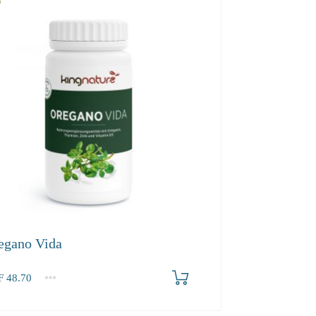
egano Vida
F
48.70
2-3
4+
70
44.10
42.10