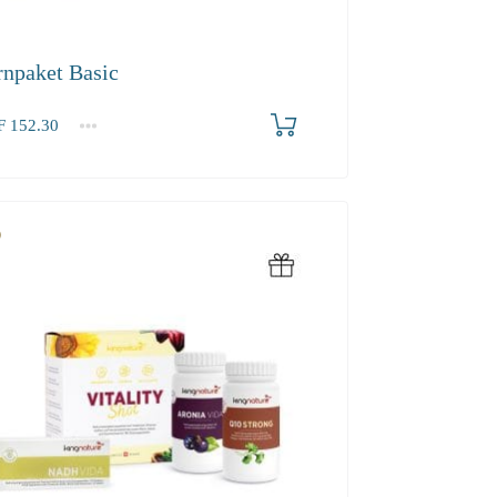
rnpaket Basic
F
152.30
.30