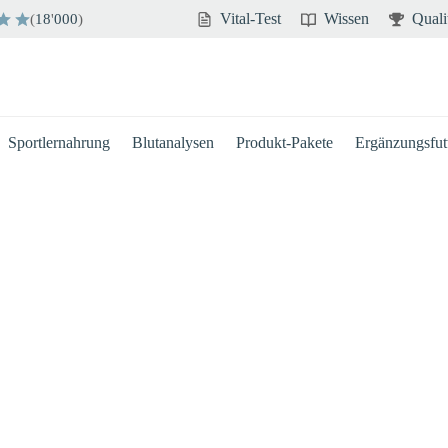
Vital-Test
Wissen
Quali
(
18
'
000
)
Sportlernahrung
Blutanalysen
Produkt-Pakete
Ergänzungsfutt
Hirn
Immun