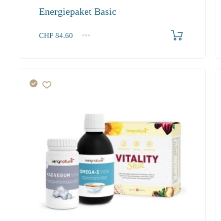
Energiepaket Basic
Produkt bestellen
CHF
84.60
1+
84.60