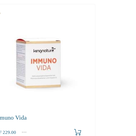
muno Vida
F
229.00
2-3
4+