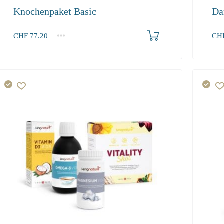
Knochenpaket Basic
Da
Produkt bestellen
CHF
77.20
CH
1+
1+
77.20
305