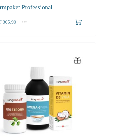
rmpaket Professional
F
305.90
.90