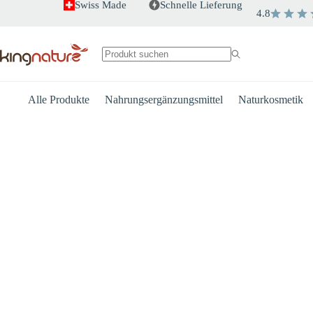
Zum
Swiss Made
Schnelle Lieferung
4.8
Inhalt
springen
Keine
Ergebnisse
Alle Produkte
Nahrungsergänzungsmittel
Naturkosmetik
Herz
Energie