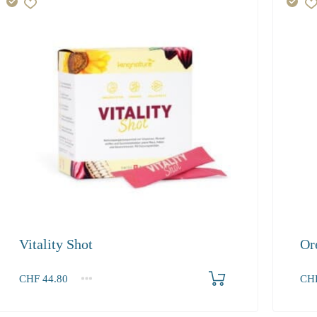
Vitality Shot
Or
Produkt bestellen
CHF
44.80
CH
1
2-3
4+
1
44.80
40.30
37.90
48.