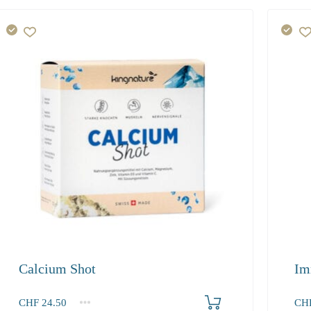
Calcium Shot
Im
Produkt bestellen
CHF
24.50
CH
1
2-3
4+
1