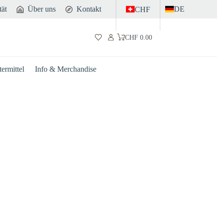
tät
Über uns
Kontakt
DE
CHF
CHF
0.00
Warenkorb
ermittel
Info & Merchandise
Darm
Sport