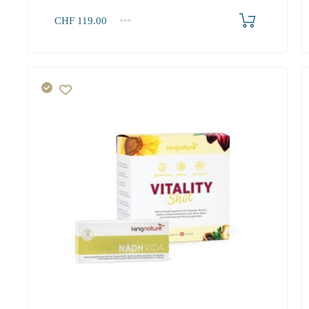
Produkt bestellen
CHF
119.00
1
2-3
4+
119.00
108.30
102.90