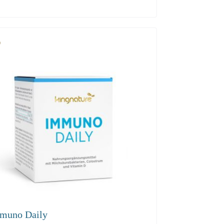
.00
208.40
198.10
muno Daily