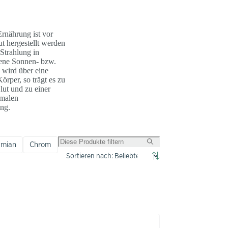
Ernährung ist vor
ut hergestellt werden
Strahlung in
sene Sonnen- bzw.
wird über eine
rper, so trägt es zu
ut und zu einer
rmalen
ung.
ymian
Chrom