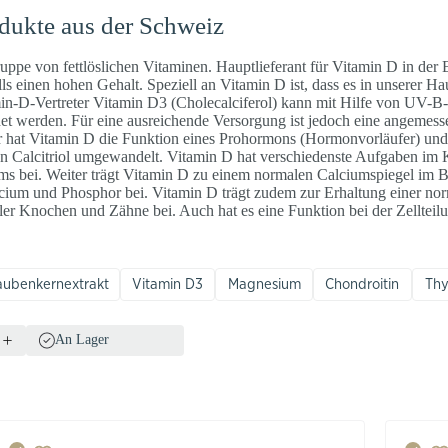
dukte aus der Schweiz
ppe von fettlöslichen Vitaminen. Hauptlieferant für Vitamin D in der 
alls einen hohen Gehalt. Speziell an Vitamin D ist, dass es in unserer Ha
in-D-Vertreter Vitamin D3 (Cholecalciferol) kann mit Hilfe von UV-B-
det werden. Für eine ausreichende Versorgung ist jedoch eine angemes
hat Vitamin D die Funktion eines Prohormons (Hormonvorläufer) und 
 Calcitriol umgewandelt. Vitamin D hat verschiedenste Aufgaben im Kö
s bei. Weiter trägt Vitamin D zu einem normalen Calciumspiegel im Bl
um und Phosphor bei. Vitamin D trägt zudem zur Erhaltung einer no
er Knochen und Zähne bei. Auch hat es eine Funktion bei der Zellteil
aubenkernextrakt
Vitamin D3
Magnesium
Chondroitin
Th
An Lager