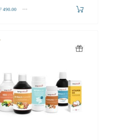
F
490.00
2-3
4+
.00
445.90
423.90