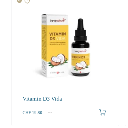
Vitamin D3 Vida
Produkt bestellen
CHF
19.80
1
2-3
4+
19.80
18.80
18.20