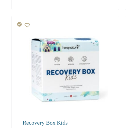
119.00
108.30
102.90
Recovery Box Kids