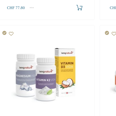
Produkt bestellen
CHF
77.80
CH
1+
1
77.80
490