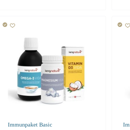
24.50
22.50
21.40
229
Immunpaket Basic
Im