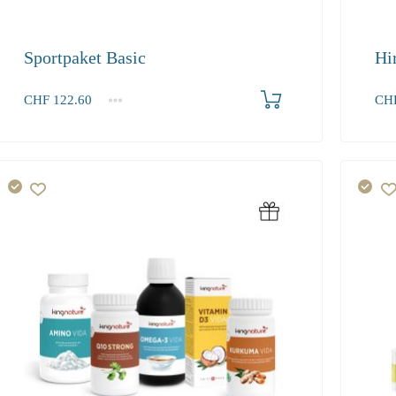
Sportpaket Basic
Hi
Produkt bestellen
CHF
122.60
CH
1+
1+
122.60
152