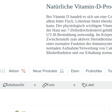
Natürliche Vitamin-D-Pro
Bei Vitamin D handelt es sich um eine Gru
allem fetter Fisch. Lebertran bietet ebenf
kann. Der physiologisch wichtigste Vitam
der Haut aus 7-Dehydrocholesterol gebil
UV-B-Bestrahlung notwendig. Im Körper 
Zwischenstufe zum aktiven Steroidhormon
einer normalen Funktion des Immunsystem
normalen Aufnahme/Verwertung von Calci
Muskelfunktion und zur Erhaltung normal
Aktion
Neue Produkte
Eisen
Probiotika
Tr
Inhaltsstoffe
Form
Label