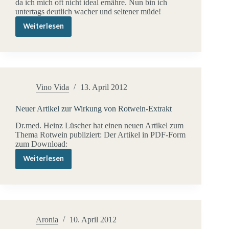
da ich mich oft nicht ideal ernähre. Nun bin ich
untertags deutlich wacher und seltener müde!
Weiterlesen
Seltener
müde
mit
Aronia
Vino Vida
13. April 2012
Neuer Artikel zur Wirkung von Rotwein-Extrakt
Dr.med. Heinz Lüscher hat einen neuen Artikel zum
Thema Rotwein publiziert: Der Artikel in PDF-Form
zum Download:
Weiterlesen
Neuer
Artikel
zur
Wirkung
von
Rotwein-
Extrakt
Aronia
10. April 2012