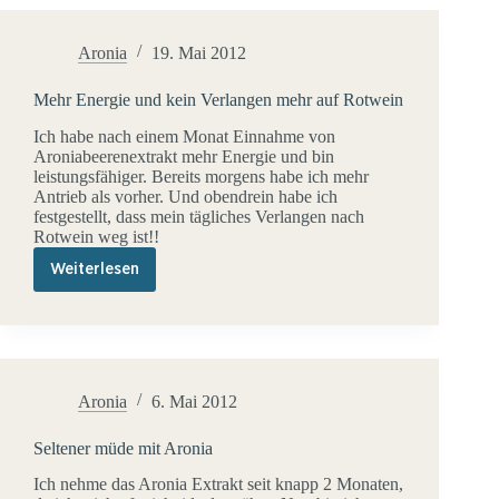
Aronia
19. Mai 2012
Mehr Energie und kein Verlangen mehr auf Rotwein
Ich habe nach einem Monat Einnahme von
Aroniabeerenextrakt mehr Energie und bin
leistungsfähiger. Bereits morgens habe ich mehr
Antrieb als vorher. Und obendrein habe ich
festgestellt, dass mein tägliches Verlangen nach
Rotwein weg ist!!
Weiterlesen
Mehr
Energie
und
kein
Verlangen
mehr
auf
Aronia
6. Mai 2012
Rotwein
Seltener müde mit Aronia
Ich nehme das Aronia Extrakt seit knapp 2 Monaten,