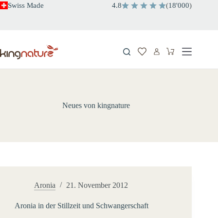
Zum
Swiss Made
4.8
(
18'000
)
Inhalt
springen
Warenkorb
Neues von kingnature
Aronia
21. November 2012
Aronia in der Stillzeit und Schwangerschaft