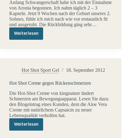
Anfang Schwangerschaft habe ich mit der Einnahme
von Aronia begonnen. Ich nahm täglich 2 – 3
Kapseln. Jetzt 9 Wochen nach der Geburt unseres 2.
Sohnes, fühle ich mich nach wie vor erstaunlich fit
und ausgeruht. Die Rückbildung ging sehr…
Weiterlesen
Aronia
in
der
Stillzeit
und
Schwangerschaft
Hot Shot Sport Gel
18. September 2012
Hot Shot Creme gegen Rückenschmerzen
Die Hot-Shot Creme von kingnature lindert
Schmerzen am Bewegungsapparat. Lesen Sie dazu
den Blogeintrag eines Kunden, dem die Aloe Vera
Creme mit natürlichem Capsaicin zu neuer
Lebensqualität verholfen hat.
Weiterlesen
Hot
Shot
Creme