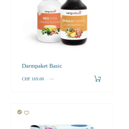
Darmpaket Basic
CHF
169.00
1+
169.00