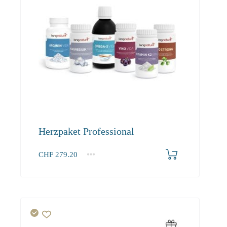
Herzpaket Professional
CHF
279.20
1+
279.20