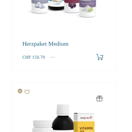
Herzpaket Medium
CHF
150.70
1+
150.70