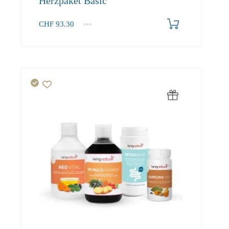
Herzpaket Basic
CHF
93.30
1+
93.30