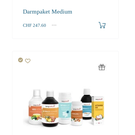
Darmpaket Medium
CHF
247.60
1+
247.60