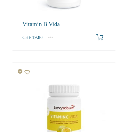
Vitamin B Vida
CHF
19.80
1
2-3
4+
19.80
18.80
17.10