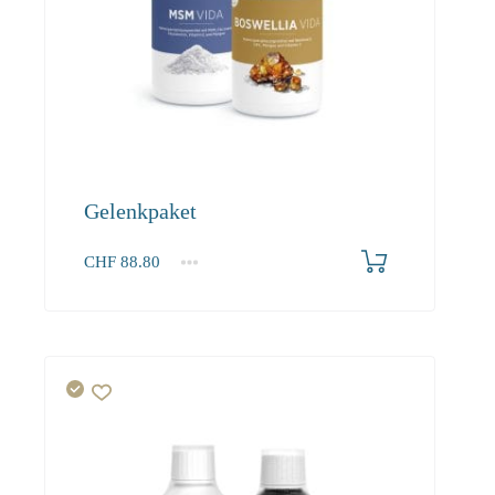
Gelenkpaket
CHF
88.80
1+
88.80