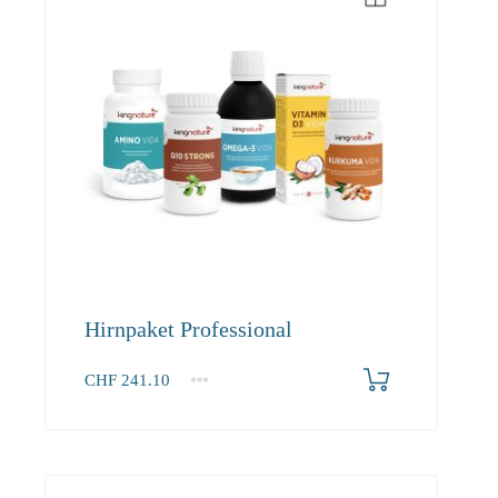
Hirnpaket Professional
CHF
241.10
1+
241.10