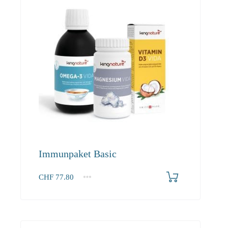
Immunpaket Basic
CHF
77.80
1+
77.80