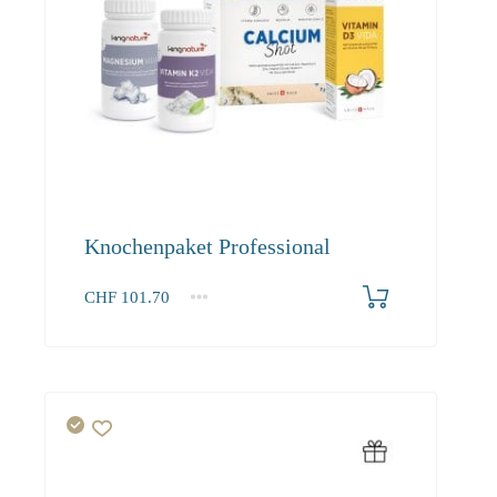
Knochenpaket Professional
CHF
101.70
1+
101.70