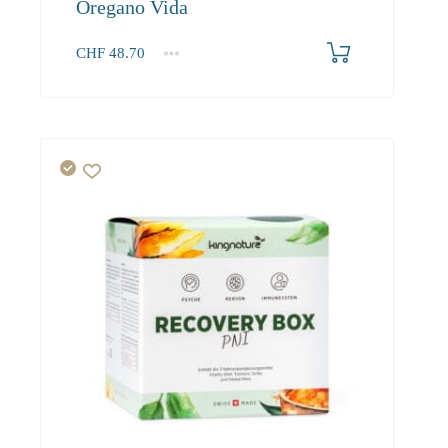
Oregano Vida
CHF
48.70
1
2-3
4+
48.70
44.10
42.10