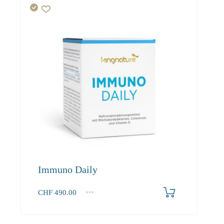
Immuno Daily
CHF
490.00
1
2-3
4+
490.00
445.90
423.90