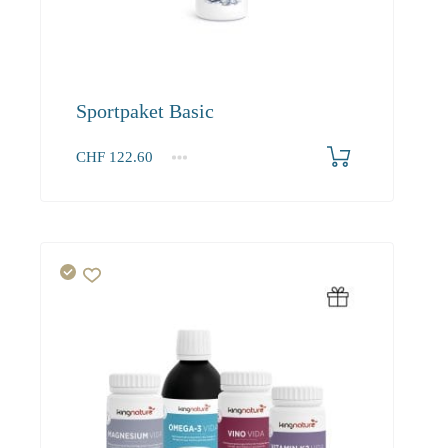
Sportpaket Basic
CHF
122.60
1+
122.60