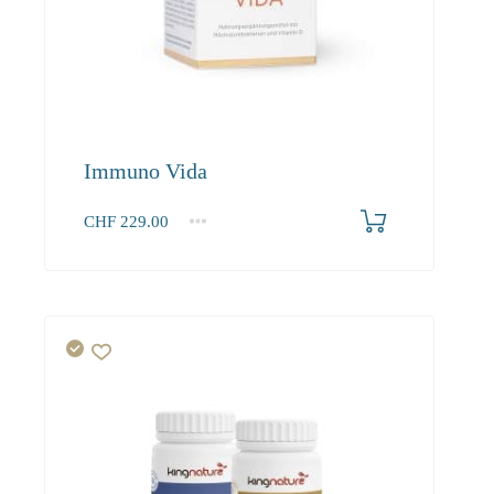
Immuno Vida
CHF
229.00
1
2-3
4+
229.00
208.40
198.10