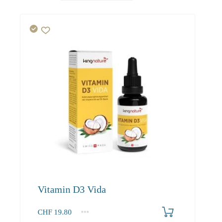
Vitamin D3 Vida
CHF
19.80
1
2-3
4+