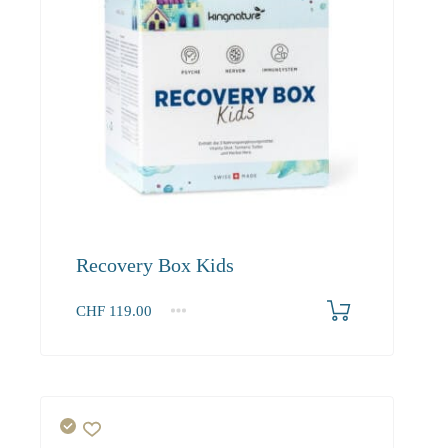
Recovery Box Kids
CHF
119.00
1
2-3
4+
119.00
108.30
102.90