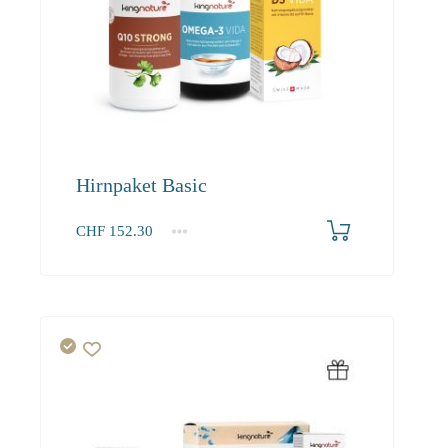
Hirnpaket Basic
CHF
152.30
1+
152.30