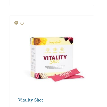
19.80
18.80
18.20
Herz
Energie
Hirn
Vitality Shot