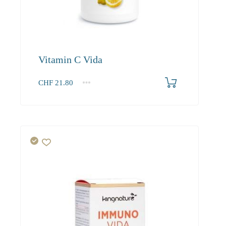
Vitamin C Vida
CHF
21.80
1
2-3
4+
21.80
20.70
18.90