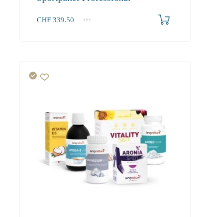
CHF
339.50
1+
339.50