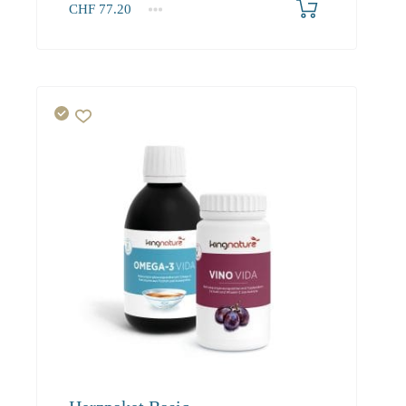
CHF
77.20
1+
77.20