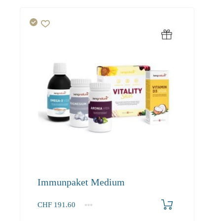
Immunpaket Medium
CHF
191.60
1+
191.60