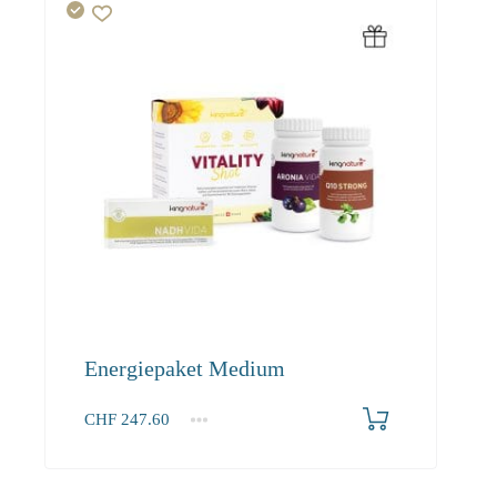
Energiepaket Medium
CHF
247.60
1+
247.60