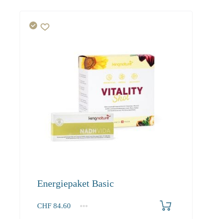
Energiepaket Basic
CHF
84.60
1+
84.60