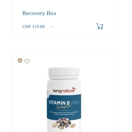
Recovery Box
CHF
119.00
1
2-3
4+
119.00
108.30
102.90