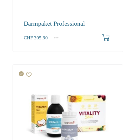
Darmpaket Professional
CHF
305.90
1+
305.90